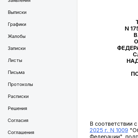
Заявления
Выписки
Графики
N 1
В
Жалобы
О
ФЕДЕР
Записки
С
Листы
НАД
Письма
П
Протоколы
Расписки
Решения
Согласия
В соответствии с
2025 г. N 1009
"Об
Соглашения
Федерации", подп