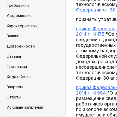
технологическом
Требования
Федерации от 30 
Уведомления
признать утратив
Характеристики
приказ Федеральн
2014 г. N 175
"Об 
Заявки
сведений о доход
государственных
Доверенности
атомному надзору
Федеральной служ
Отзывы
доходах, расхода
Претензии
несовершеннолет
технологическом
Ходатайства
Федерации 30 апр
Запросы
приказ Федеральн
2014 г. N 554
"О в
Ответы
размещение сведе
работников орган
Исковые заявления
по экологическом
имуществе и обяз