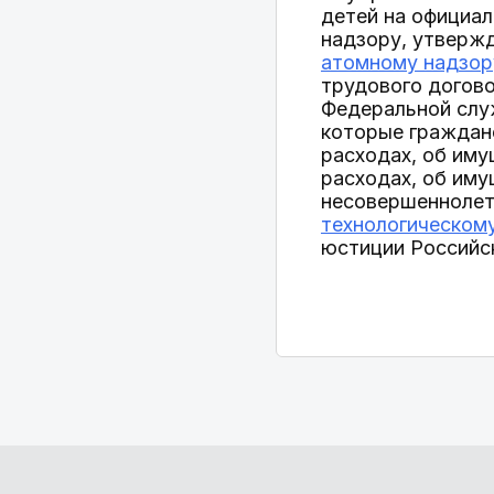
детей на официа
надзору, утверж
атомному надзору
трудового догово
Федеральной служ
которые граждане
расходах, об иму
расходах, об иму
несовершеннолет
технологическому
юстиции Российск