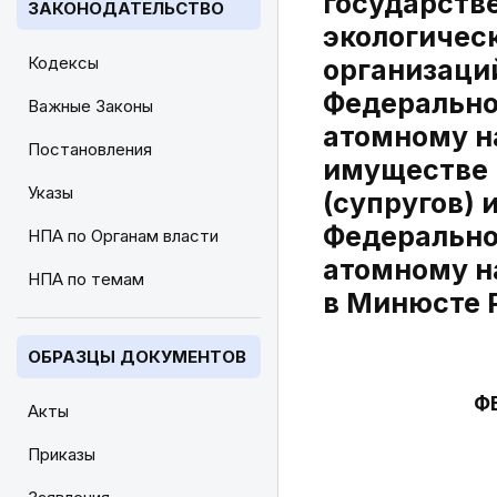
государств
ЗАКОНОДАТЕЛЬСТВО
экологичес
Кодексы
организаци
Федерально
Важные Законы
атомному на
Постановления
имуществе 
Указы
(супругов)
Федерально
НПА по Органам власти
атомному н
НПА по темам
в Минюсте Р
ОБРАЗЦЫ ДОКУМЕНТОВ
Ф
Акты
Приказы