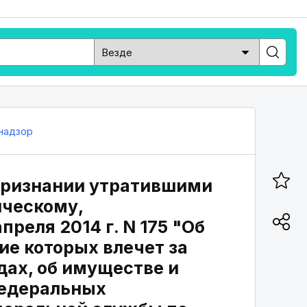
надзор
 признании утратившими
ическому,
реля 2014 г. N 175 "Об
е которых влечет за
дах, об имуществе и
федеральных