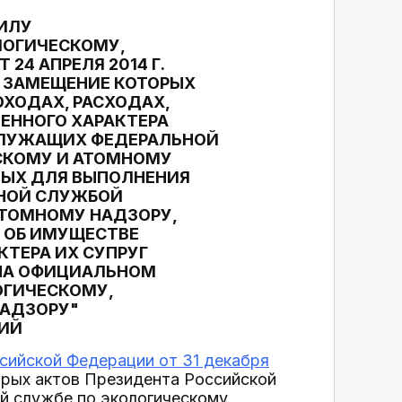
ИЛУ
ЛОГИЧЕСКОМУ,
24 АПРЕЛЯ 2014 Г.
, ЗАМЕЩЕНИЕ КОТОРЫХ
ОХОДАХ, РАСХОДАХ,
ЕННОГО ХАРАКТЕРА
СЛУЖАЩИХ ФЕДЕРАЛЬНОЙ
СКОМУ И АТОМНОМУ
НЫХ ДЛЯ ВЫПОЛНЕНИЯ
ЬНОЙ СЛУЖБОЙ
АТОМНОМУ НАДЗОРУ,
, ОБ ИМУЩЕСТВЕ
ТЕРА ИХ СУПРУГ
 НА ОФИЦИАЛЬНОМ
ОГИЧЕСКОМУ,
НАДЗОРУ"
НИЙ
сийской Федерации от 31 декабря
орых актов Президента Российской
й службе по экологическому,