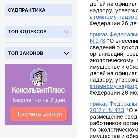
детей на официа
СУДПРАКТИКА
надзору, утверж
атомному надзору
Федерации 26 дек
ТОП КОДЕКСОВ
приказ Федеральн
N 278
"О внесени
сведений о доход
ТОП ЗАКОНОВ
организаций, соз
экологическому, 
имуществе и обяз
детей на официа
надзору, утверж
атомному надзору
Федерации 28 июл
Бесплатно на 2 дня
приказ Федеральн
2017 г. N 473
"О в
Получить доступ
размещение сведе
работников орган
по экологическом
имуществе и обяз