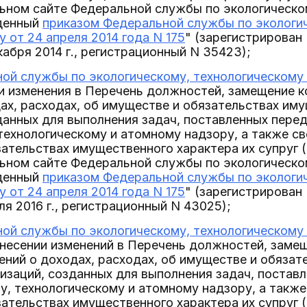
льном сайте Федеральной службы по экологическо
денный
приказом Федеральной службы по экологич
 от 24 апреля 2014 года N 175
" (зарегистрирова
абря 2014 г., регистрационный N 35423);
ой службы по экологическому, технологическому и
и изменения в Перечень должностей, замещение к
ах, расходах, об имуществе и обязательствах им
данных для выполнения задач, поставленных пере
технологическому и атомному надзору, а также св
ательствах имущественного характера их супруг 
льном сайте Федеральной службы по экологическо
денный
приказом Федеральной службы по экологич
 от 24 апреля 2014 года N 175
" (зарегистрирова
я 2016 г., регистрационный N 43025);
ой службы по экологическому, технологическому 
несении изменений в Перечень должностей, замещ
ний о доходах, расходах, об имуществе и обязат
изаций, созданных для выполнения задач, поста
у, технологическому и атомному надзору, а также
ательствах имущественного характера их супруг 