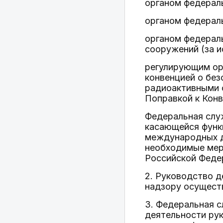
органом федераль
органом федераль
органом федераль
сооружений (за 
регулирующим ор
конвенцией о бе
радиоактивными 
Поправкой к Конв
Федеральная служ
касающейся функц
международных д
необходимые мер
Российской Феде
2. Руководство 
надзору осущест
3. Федеральная с
деятельности ру