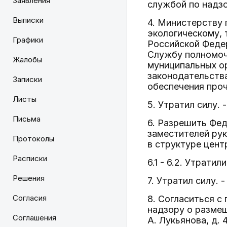
Заявления
службой по надзо
Выписки
4. Министерству
экологическому, 
Графики
Российской Феде
Службу полномоч
Жалобы
муниципальных о
законодательства
Записки
обеспечения проч
Листы
5. Утратил силу.
Письма
6. Разрешить Фед
заместителей рук
Протоколы
в структуре цент
Расписки
6.1 - 6.2. Утрати
Решения
7. Утратил силу.
Согласия
8. Согласиться 
надзору о размеще
Соглашения
А. Лукьянова, д. 4