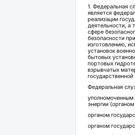
1. Федеральная с
является федера
реализации госуд
деятельности, а 
сфере безопасног
безопасности при
изготовлению, ис
установок военно
бытовых установо
портовых гидроте
взрывчатых матер
государственной 
Федеральная служ
уполномоченным 
энергии (органом
органом государ
органом государс