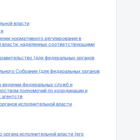
льной власти
ти
ении нормативного регулирования в
й власти, наделенных соответствующими
Правительство (для федеральных органов
льного Собрания (для федеральных органов
о ведении федеральных служб и
рством полномочий по координации и
 агентств
органов исполнительной власти
 органа исполнительной власти (его