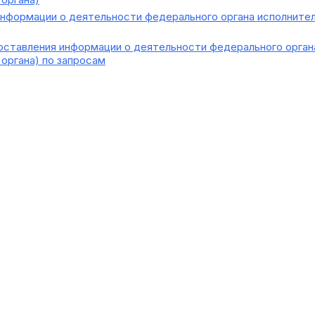
формации о деятельности федерального органа исполнитель
ставления информации о деятельности федерального органа
органа) по запросам