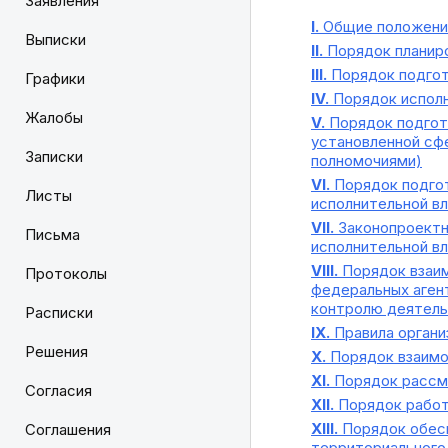
Заявления
I.
Общие положени
Выписки
II.
Порядок планиро
III.
Порядок подгот
Графики
IV.
Порядок исполн
Жалобы
V.
Порядок подгото
установленной сф
Записки
полномочиями)
VI.
Порядок подгот
Листы
исполнительной в
VII.
Законопроектн
Письма
исполнительной в
VIII.
Порядок взаим
Протоколы
федеральных аген
контролю деятель
Расписки
IX.
Правила органи
Решения
X.
Порядок взаимо
XI.
Порядок рассм
Согласия
XII.
Порядок работ
XIII.
Порядок обесп
Соглашения
территориального 