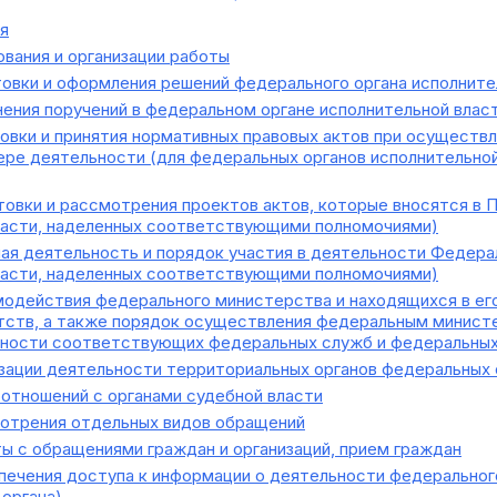
я
вания и организации работы
овки и оформления решений федерального органа исполните
ения поручений в федеральном органе исполнительной влас
вки и принятия нормативных правовых актов при осуществл
ере деятельности (для федеральных органов исполнительно
овки и рассмотрения проектов актов, которые вносятся в 
ласти, наделенных соответствующими полномочиями)
ая деятельность и порядок участия в деятельности Федера
ласти, наделенных соответствующими полномочиями)
одействия федерального министерства и находящихся в ег
тств, а также порядок осуществления федеральным министе
ности соответствующих федеральных служб и федеральных
зации деятельности территориальных органов федеральных 
отношений с органами судебной власти
отрения отдельных видов обращений
ы с обращениями граждан и организаций, прием граждан
ечения доступа к информации о деятельности федерального
органа)