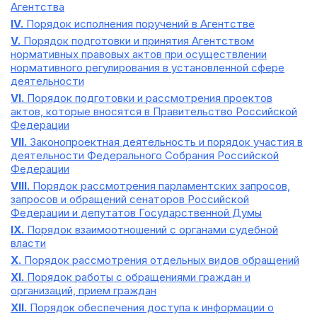
Агентства
IV.
Порядок исполнения поручений в Агентстве
V.
Порядок подготовки и принятия Агентством
нормативных правовых актов при осуществлении
нормативного регулирования в установленной сфере
деятельности
VI.
Порядок подготовки и рассмотрения проектов
актов, которые вносятся в Правительство Российской
Федерации
VII.
Законопроектная деятельность и порядок участия в
деятельности Федерального Собрания Российской
Федерации
VIII.
Порядок рассмотрения парламентских запросов,
запросов и обращений сенаторов Российской
Федерации и депутатов Государственной Думы
IX.
Порядок взаимоотношений с органами судебной
власти
X.
Порядок рассмотрения отдельных видов обращений
XI.
Порядок работы с обращениями граждан и
организаций, прием граждан
XII.
Порядок обеспечения доступа к информации о