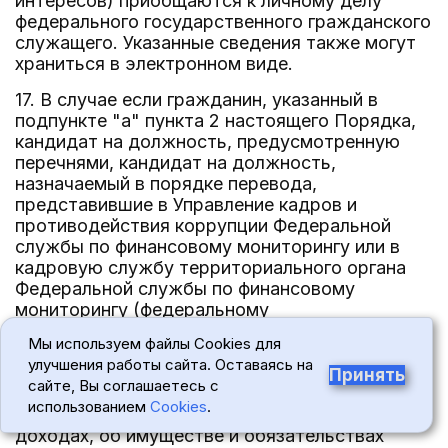
интересов) приобщаются к личному делу
федерального государственного гражданского
служащего. Указанные сведения также могут
храниться в электронном виде.
17. В случае если гражданин, указанный в
подпункте "а" пункта 2 настоящего Порядка,
кандидат на должность, предусмотренную
перечнями, кандидат на должность,
назначаемый в порядке перевода,
представившие в Управление кадров и
противодействия коррупции Федеральной
службы по финансовому мониторингу или в
кадровую службу территориального органа
Федеральной службы по финансовому
мониторингу (федеральному
государственному гражданскому служащему
Мы используем файлы Cookies для
территориального органа Федеральной
улучшения работы сайта. Оставаясь на
службы по финансовому мониторингу,
Принять
сайте, Вы соглашаетесь с
исполняющему обязанности по кадровому
использованием
Cookies
.
обеспечению деятельности) сведения о
доходах, об имуществе и обязательствах