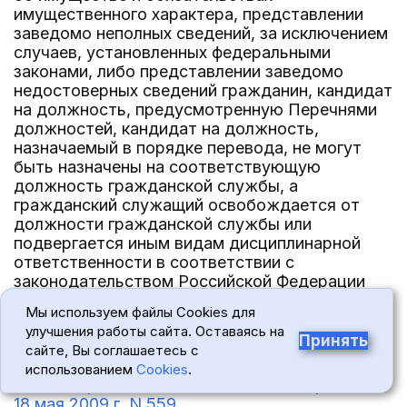
имущественного характера, представлении
заведомо неполных сведений, за исключением
случаев, установленных федеральными
законами, либо представлении заведомо
недостоверных сведений гражданин, кандидат
на должность, предусмотренную Перечнями
должностей, кандидат на должность,
назначаемый в порядке перевода, не могут
быть назначены на соответствующую
должность гражданской службы, а
гражданский служащий освобождается от
должности гражданской службы или
подвергается иным видам дисциплинарной
ответственности в соответствии с
законодательством Российской Федерации
<6>.
Мы используем файлы Cookies для
улучшения работы сайта. Оставаясь на
--------------------------------
Принять
сайте, Вы соглашаетесь с
<6> Пункт 15 Положения, утвержденного
использованием
Cookies
.
Указом Президента Российской Федерации от
18 мая 2009 г. N 559
.