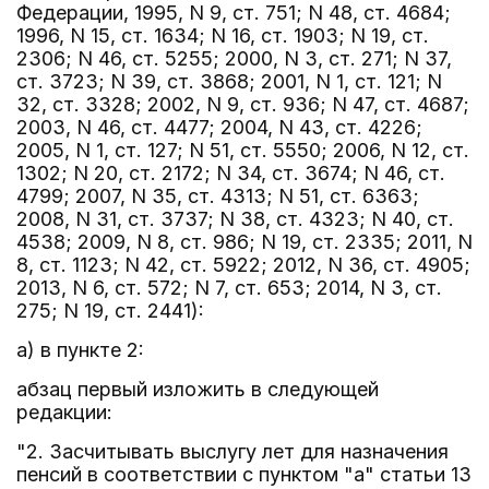
Федерации, 1995, N 9, ст. 751; N 48, ст. 4684;
1996, N 15, ст. 1634; N 16, ст. 1903; N 19, ст.
2306; N 46, ст. 5255; 2000, N 3, ст. 271; N 37,
ст. 3723; N 39, ст. 3868; 2001, N 1, ст. 121; N
32, ст. 3328; 2002, N 9, ст. 936; N 47, ст. 4687;
2003, N 46, ст. 4477; 2004, N 43, ст. 4226;
2005, N 1, ст. 127; N 51, ст. 5550; 2006, N 12, ст.
1302; N 20, ст. 2172; N 34, ст. 3674; N 46, ст.
4799; 2007, N 35, ст. 4313; N 51, ст. 6363;
2008, N 31, ст. 3737; N 38, ст. 4323; N 40, ст.
4538; 2009, N 8, ст. 986; N 19, ст. 2335; 2011, N
8, ст. 1123; N 42, ст. 5922; 2012, N 36, ст. 4905;
2013, N 6, ст. 572; N 7, ст. 653; 2014, N 3, ст.
275; N 19, ст. 2441):
а) в пункте 2:
абзац первый изложить в следующей
редакции:
"2. Засчитывать выслугу лет для назначения
пенсий в соответствии с пунктом "а" статьи 13