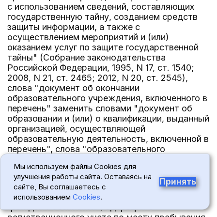
с использованием сведений, составляющих
государственную тайну, созданием средств
защиты информации, а также с
осуществлением мероприятий и (или)
оказанием услуг по защите государственной
тайны" (Собрание законодательства
Российской Федерации, 1995, N 17, ст. 1540;
2008, N 21, ст. 2465; 2012, N 20, ст. 2545),
слова "документ об окончании
образовательного учреждения, включенного в
перечень" заменить словами "документ об
образовании и (или) о квалификации, выданный
организацией, осуществляющей
образовательную деятельность, включенной в
перечень", слова "образовательного
учреждения" заменить словами "организации,
Мы используем файлы Cookies для
осуществляющей образовательную
улучшения работы сайта. Оставаясь на
деятельность,".
Принять
сайте, Вы соглашаетесь с
12. В пункте 29(1) Правил регистрации и снятия
использованием
Cookies
.
граждан Российской Федерации с