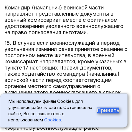
Командир (начальник) воинской части
направляет представленные документы в
военный комиссариат вместе с оригиналом
удостоверения уволенного военнослужащего
на право пользования льготами.
18. В случае если военнослужащий в период
увольнения изменил ранее принятое решение о
постоянном месте жительства, в военный
комиссариат направляется, кроме указанных в
пункте 17 настоящих Правил документов,
также ходатайство командира (начальника)
воинской части перед соответствующим
органом местного самоуправления о
включении этого военнослужащего в список
очередников на получение жилых помещений
Мы используем файлы Cookies для
или улучшение жилищных условий.
улучшения работы сайта. Оставаясь на
Принять
сайте, Вы соглашаетесь с
Командир (начальник) воинской части
использованием
Cookies
.
извещает об этом военный комиссариат по
избранному военнослужащим ранее