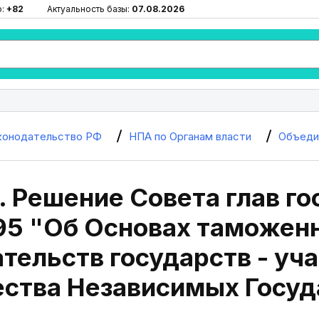
ю:
+82
Актуальность базы:
07.08.2026
конодательство РФ
НПА по Органам власти
Объеди
. Решение Совета глав го
995 "Об Основах таможен
тельств государств - уч
ства Независимых Госуд