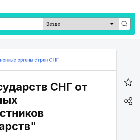
ненные органы стран СНГ
сударств СНГ от
ных
астников
арств"