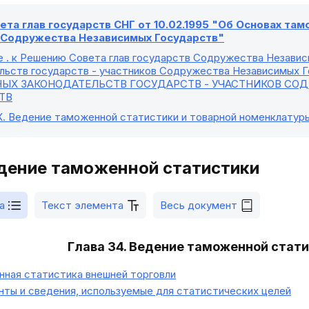
та глав государств СНГ от 10.02.1995 "Об Основах та
в Содружества Независимых Государств"
е
. к Решению Совета глав государств Содружества Незави
льств государств - участников Содружества Независимых Го
ЫХ ЗАКОНОДАТЕЛЬСТВ ГОСУДАРСТВ - УЧАСТНИКОВ СО
ТВ
X
. Ведение таможенной статистики и товарной номенклату
едение таможенной статистики
а
Текст элемента
Весь документ
Глава 34. Ведение таможенной стат
ная статистика внешней торговли
ты и сведения, используемые для статистических целей