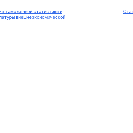
ние таможенной статистики и
Стат
латуры внешнеэкономической