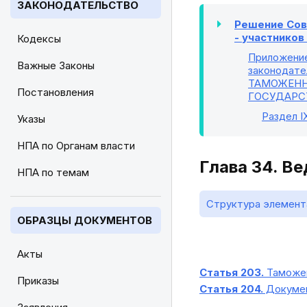
ЗАКОНОДАТЕЛЬСТВО
Решение Сове
- участнико
Кодексы
Приложени
Важные Законы
законодате
ТАМОЖЕНН
Постановления
ГОСУДАРС
Раздел I
Указы
НПА по Органам власти
Глава 34. В
НПА по темам
Структура элемент
ОБРАЗЦЫ ДОКУМЕНТОВ
Акты
Статья 203.
Таможен
Приказы
Статья 204.
Докумен