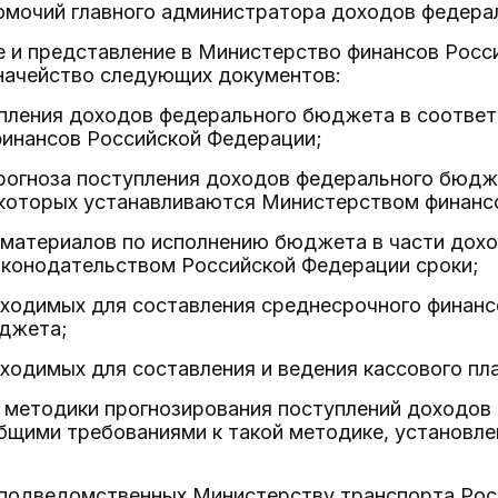
мочий главного администратора доходов федера
е и представление в Министерство финансов Росс
начейство следующих документов:
упления доходов федерального бюджета в соотве
инансов Российской Федерации;
прогноза поступления доходов федерального бюд
 которых устанавливаются Министерством финанс
х материалов по исполнению бюджета в части дох
аконодательством Российской Федерации сроки;
бходимых для составления среднесрочного финансо
джета;
бходимых для составления и ведения кассового пла
е методики прогнозирования поступлений доходов
общими требованиями к такой методике, установл
т подведомственных Министерству транспорта Ро