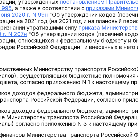
рации, утвержденных
постановлением Правительс
N 995
, а также в соответствии с
приказами Минист
юня 2020 г. N 99н
"Об утверждении кодов (перечн
ации на 2021 год (на 2021 год и на плановый пери
 признании утратившими силу
приказа Министерств
 г. N 207н
"Об утверждении кодов (перечней код
рации, относящихся к федеральному бюджету и 
ндов Российской Федерации" и внесенных в него 
омственных Министерству транспорта Российско
иалов), осуществляющих бюджетные полномочия
жета, согласно приложению N 1 к настоящему пр
иков доходов федерального бюджета, администри
ранспорта Российской Федерации, согласно прило
иков доходов федерального бюджета, администр
е Министерству транспорта Российской Федерац
алы) согласно приложению N 3 к настоящему при
 финансов Министерства транспорта Российской 