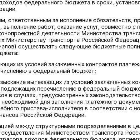
доходов федерального бюджета в сроки, установ
рации.
м, ответственным за исполнение обязательств, 
, выполнение работ, оказание услуг, совместно с
аконопроектной деятельности Министерства транс
х Министерству транспорта Российской Федерац
иалов) осуществлять следующие бюджетные пол
джета:
ющих из условий заключенных контрактов платеже
числению в федеральный бюджет;
зыскание вытекающих из условий заключенных кон
, подлежащих перечислению в федеральный бюджет
ов в случаях, предусмотренных законодательств
 необходимой для заполнения платежного докуме
удебного пристава-исполнителя в соответствии с
нансов Российской Федерации.
ацией между структурными подразделениями в цел
 осуществления Министерством транспорта Росс
стратора доходов федерального бюджета, органи