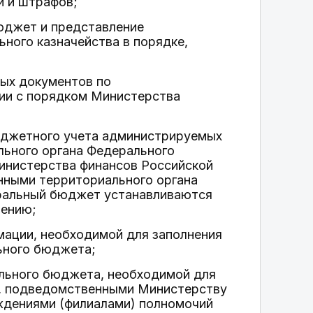
й и штрафов;
бюджет и представление
ного казначейства в порядке,
ных документов по
ии с порядком Министерства
бюджетного учета администрируемых
ьного органа Федерального
инистерства финансов Российской
нными территориального органа
еральный бюджет устанавливаются
нению;
мации, необходимой для заполнения
ьного бюджета;
льного бюджета, необходимой для
, подведомственными Министерству
ждениями (филиалами) полномочий