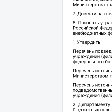
Министерства тр
7. Довести насто
8. Признать утр
Российской Феде
внебюджетных фо
1. Утвердить:
Перечень подвед
учреждений (фил
федерального бюд
Перечень источн
Министерством т
Перечень источн
подведомственны
учреждения (фили
2. Департаменту
бюджетных полно