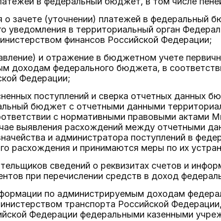
атежей в федеральный бюджет, в том числе пене
 о зачете (уточнении) платежей в федеральный 
о уведомления в территориальный орган Федераль
инистерством финансов Российской Федерации;
авление) и отражение в бюджетном учете первич
м доходам федерального бюджета, в соответств
ской Федерации;
сненных поступлений и сверка отчетных данных 
альный бюджет с отчетными данными территориал
соответствии с нормативными правовыми актами М
учае выявления расхождений между отчетными да
значейства и администратора поступлений в фед
го расхождения и принимаются меры по их устра
тельщиков сведений о реквизитах счетов и инфор
ентов при перечислении средств в доход федерал
формации по администрируемым доходам федера
инистерством транспорта Российской Федерации
ийской Федерации федеральными казенными учре