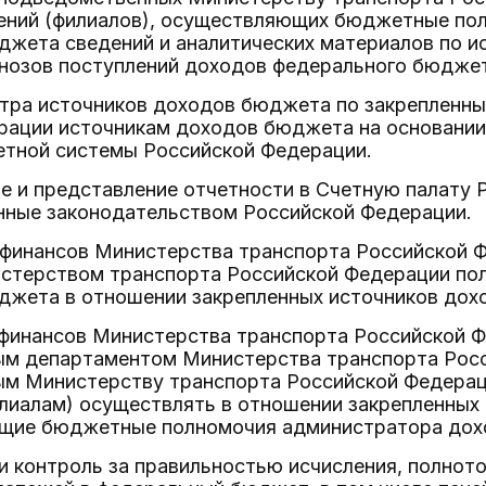
ений (филиалов), осуществляющих бюджетные по
джета сведений и аналитических материалов по и
гнозов поступлений доходов федерального бюдже
естра источников доходов бюджета по закрепленн
рации источникам доходов бюджета на основании
ной системы Российской Федерации.
е и представление отчетности в Счетную палату 
енные законодательством Российской Федерации.
 финансов Министерства транспорта Российской 
стерством транспорта Российской Федерации по
джета в отношении закрепленных источников дох
 финансов Министерства транспорта Российской 
м департаментом Министерства транспорта Росс
м Министерству транспорта Российской Федера
лиалам) осуществлять в отношении закрепленных
ие бюджетные полномочия администратора дох
 и контроль за правильностью исчисления, полно