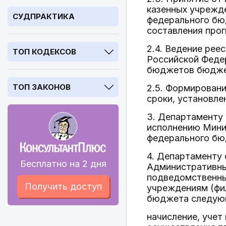
казенных учрежд
СУДПРАКТИКА
федерального бю
составления про
2.4. Ведение ре
ТОП КОДЕКСОВ
Российской Феде
бюджетов бюджет
ТОП ЗАКОНОВ
2.5. Формировани
сроки, установл
3. Департаменту
исполнению Мини
федерального бю
4. Департаменту
Бесплатно на 2 дня
Административны
подведомственны
Получить доступ
учреждениям (фи
бюджета следующ
начисление, учет