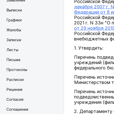
Заявления
Российской Феде
декабря 2007 г. 
Выписки
Федерации от 8 и
Российской Федер
Графики
2021 г. N 33н "О
от 29 ноября 2019
Жалобы
Российской Феде
внебюджетных фо
Записки
1. Утвердить:
Листы
Перечень подвед
Письма
учреждений (фил
федерального бюд
Протоколы
Перечень источн
Расписки
Министерством т
Решения
Перечень источн
подведомственны
Согласия
учреждения (фили
Соглашения
2. Департаменту