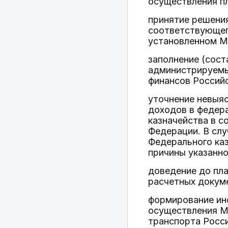
осуществления пл
принятие решения
соответствующег
установленном М
заполнение (сост
администрируемы
финансов Россий
уточнение невыя
доходов в федер
казначейства в 
Федерации. В сл
Федерального ка
причины указанно
доведение до пла
расчетных докум
формирование ин
осуществления М
транспорта Росс