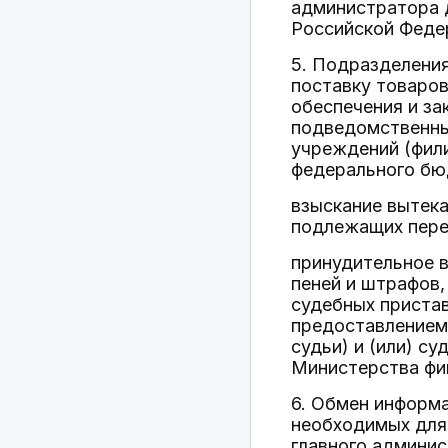
администратора 
Российской Феде
5. Подразделения
поставку товаров
обеспечения и з
подведомственны
учреждений (фил
федерального бю
взыскание вытека
подлежащих пере
принудительное в
пеней и штрафов
судебных пристав
предоставлением
судьи) и (или) с
Министерства фи
6. Обмен информ
необходимых для
главного админи