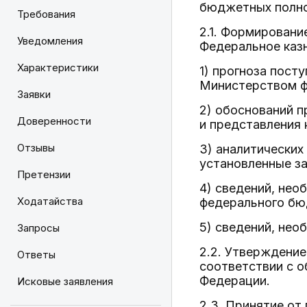
бюджетных полно
Требования
2.1. Формировани
Уведомления
Федеральное каз
Характеристики
1) прогноза пост
Министерством ф
Заявки
2) обоснований 
Доверенности
и представления
Отзывы
3) аналитически
установленные з
Претензии
4) сведений, нео
Ходатайства
федерального бю
5) сведений, нео
Запросы
2.2. Утверждени
Ответы
соответствии с 
Федерации.
Исковые заявления
2.3. Принятие о