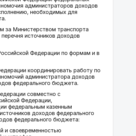
лномочия администраторов доходов
сполнению, необходимых для
та.
ым за Министерством транспорта
 перечня источников доходов
Российской Федерации по формам и в
Федерации координировать работу по
лномочий администратора доходов
одов федерального бюджета.
Федерации совместно с
ийской Федерации,
ции федеральным казенным
 источников доходов федерального
одов федерального бюджета:
той и своевременностью