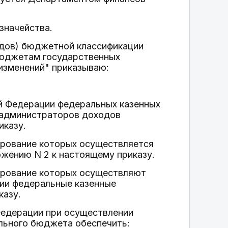
значейства.
одов) бюджетной классификации
бюджетам государственных
изменений" приказываю:
й Федерации федеральных казенных
 администраторов доходов
иказу.
рование которых осуществляется
жению N 2 к настоящему приказу.
ирование которых осуществляют
ии федеральные казенные
казу.
Федерации при осуществлении
льного бюджета обеспечить: