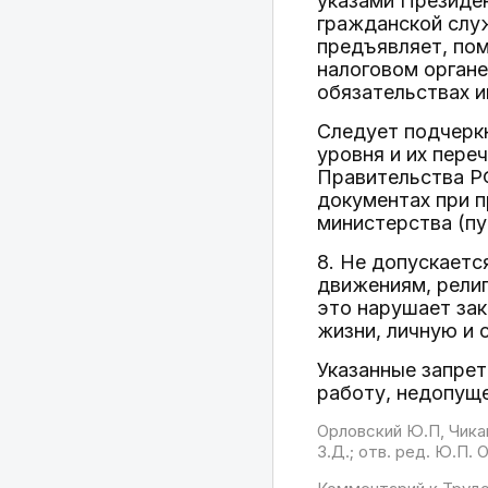
указами Президе
гражданской слу
предъявляет, пом
налоговом органе
обязательствах и
Следует подчеркн
уровня и их пере
Правительства РФ
документах при п
министерства (пу
8. Не допускаетс
движениям, религ
это нарушает зак
жизни, личную и 
Указанные запре
работу, недопущ
Орловский Ю.П, Чикан
З.Д.; отв. ред. Ю.П.