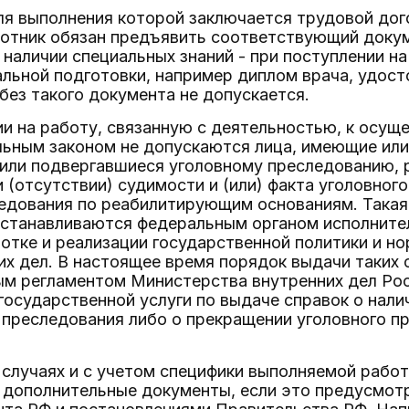
для выполнения которой заключается трудовой дог
ботник обязан предъявить соответствующий докум
 наличии специальных знаний - при поступлении 
альной подготовки, например диплом врача, удос
без такого документа не допускается.
ии на работу, связанную с деятельностью, к осущ
льным законом не допускаются лица, имеющие или
или подвергавшиеся уголовному преследованию, 
и (отсутствии) судимости и (или) факта уголовно
едования по реабилитирующим основаниям. Такая 
устанавливаются федеральным органом исполните
отке и реализации государственной политики и 
их дел. В настоящее время порядок выдачи таких 
м регламентом Министерства внутренних дел Ро
осударственной услуги по выдаче справок о налич
 преследования либо о прекращении уголовного п
 случаях и с учетом специфики выполняемой рабо
 дополнительные документы, если это предусмот