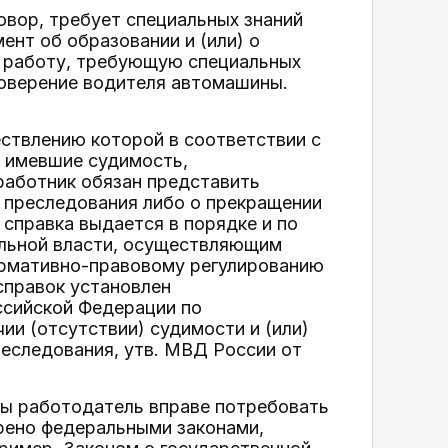
овор, требует специальных знаний
ент об образовании и (или) о
на работу, требующую специальных
товерение водителя автомашины.
ествлению которой в соответствии с
 имевшие судимость,
работник обязан представить
го преследования либо о прекращении
справка выдается в порядке и по
льной власти, осуществляющим
нормативно-правовому регулированию
справок установлен
ссийской Федерации по
ии (отсутствии) судимости и (или)
реследования, утв. МВД России от
ты работодатель вправе потребовать
рено федеральными законами,