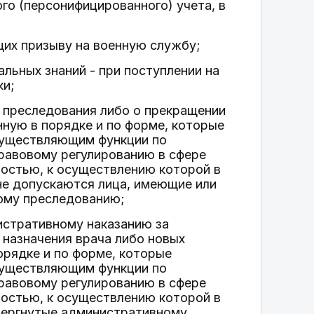
о (персонифицированного) учета, в
щих призыву на военную службу;
альных знаний - при поступлении на
ки;
го преследования либо о прекращении
ную в порядке и по форме, которые
существляющим функции по
правовому регулированию в сфере
ьностью, к осуществлению которой в
не допускаются лица, имеющие или
ому преследованию;
нистративному наказанию за
 назначения врача либо новых
орядке и по форме, которые
существляющим функции по
правовому регулированию в сфере
ьностью, к осуществлению которой в
вергнутые административному