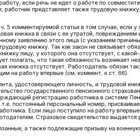
 работу, если речь не идет о работе по совместит
е, работник представляет также трудовую книжку
 ч. 5 комментируемой статьи в том случае, если у
овая книжка в связи с ее утратой, повреждением 
нному заявлению этого лица (с указанием причин
рудовую книжку. Так как закон не связывает об
нижку лицу, у которого она отсутствует, с какой
ует полагать, что такая обязанность возникает не
вая книжка отсутствует. Работодатель обязан та
им на работу впервые (см. коммент. к ст. 66).
нта, удостоверяющего личность, и трудовой кни
ельство государственного пенсионного страхован
ерждающий регистрацию работника в системе Пенс
, т.е. постоянный персональный номер, присваив
аботника. Если лицо поступило на работу впервые
тодателем. Страховое свидетельство выдается ра
бязанные, а также подлежащие призыву на военну