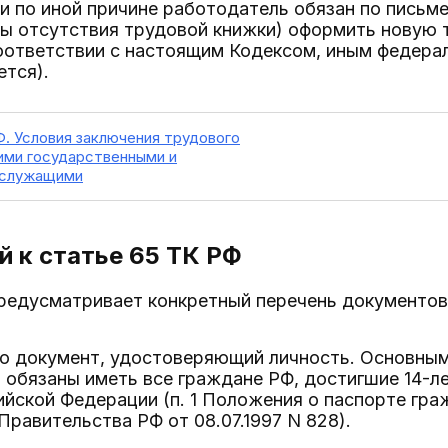
 по иной причине работодатель обязан по письме
ны отсутствия трудовой книжки) оформить новую 
соответствии с настоящим Кодексом, иным федера
ется).
Ф. Условия заключения трудового
ими государственными и
 служащими
 к статье 65
ТК РФ
5 предусматривает конкретный перечень документо
то документ, удостоверяющий личность. Основны
 обязаны иметь все граждане РФ, достигшие 14-л
йской Федерации (п. 1 Положения о паспорте гра
равительства РФ от 08.07.1997 N 828).