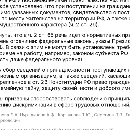
нта РФ и постановлениями Правительства РФ. Нап
жбе установлено, что при поступлении на гражда
имо указанных документов, свидетельство о поста
 по месту жительства на территории РФ, а также 
мущественного характера (ч. 2 ст. 26).
уть, что в ч. 2 ст. 65 речь идет о нормативных п
чень ограничен: федеральные законы, указы Прези
. В связи с этим не могут быть установлены тре
риеме на работу, например, законом субъекта РФ
сть даже федерального уровня).
я сбор сведений о принадлежности поступающих н
иозным организациям, а также сведений, касающих
репленное в ст. 23 Конституции РФ право гражда
семейную тайну, защиту своей чести и доброго им
ты призваны способствовать соблюдению принципа
ению дискриминации в сфере трудовых отношений
ова Л.А, Нуртдинова А.Ф., Коршунова Т.Ю., Серегина Л.В., Га
 Орловский