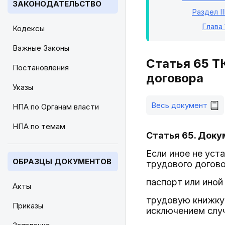
ЗАКОНОДАТЕЛЬСТВО
Раздел II
Глава 
Кодексы
Важные Законы
Статья 65 Т
Постановления
договора
Указы
Весь документ
НПА по Органам власти
НПА по темам
Статья 65. Доку
Если иное не уст
ОБРАЗЦЫ ДОКУМЕНТОВ
трудового догов
паспорт или иной
Акты
трудовую книжку 
Приказы
исключением случ