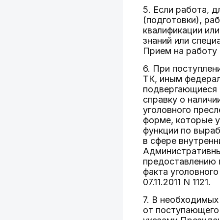
5. Если работа, 
(подготовки), ра
квалификации или
знаний или специ
Прием на работу 
6. При поступлен
ТК, иным федера
подвергающиеся 
справку о наличи
уголовного пресл
форме, которые 
функции по выраб
в сфере внутренн
Административны
предоставлению г
факта уголовного
07.11.2011 N 1121.
7. В необходимых
от поступающего