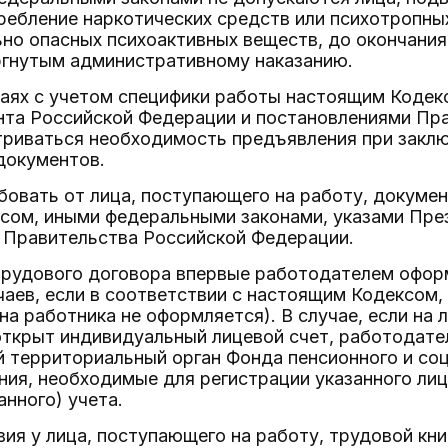
ребление наркотических средств или психотропны
но опасных психоактивных веществ, до окончания 
ргнутым административному наказанию.
чаях с учетом специфики работы настоящим Кодек
нта Российской Федерации и постановлениями Пр
риваться необходимость предъявления при заклю
документов.
бовать от лица, поступающего на работу, докум
сом, иными федеральными законами, указами Пре
 Правительства Российской Федерации.
трудового договора впервые работодателем оформ
чаев, если в соответствии с настоящим Кодексом
на работника не оформляется). В случае, если на
открыт индивидуальный лицевой счет, работодат
 территориальный орган Фонда пенсионного и соц
ия, необходимые для регистрации указанного лиц
нного) учета.
вия у лица, поступающего на работу, трудовой кни