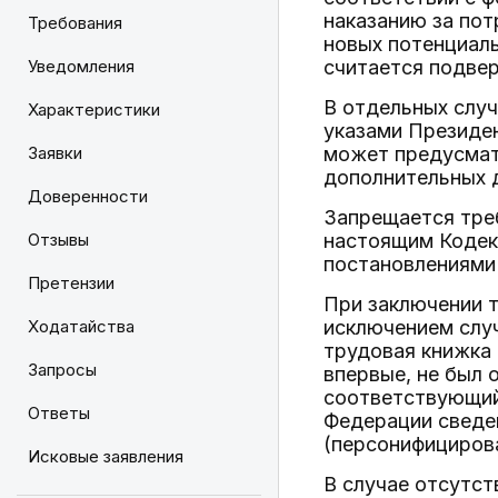
наказанию за пот
Требования
новых потенциаль
Уведомления
считается подве
В отдельных слу
Характеристики
указами Президе
Заявки
может предусмат
дополнительных 
Доверенности
Запрещается тре
Отзывы
настоящим Кодек
постановлениями
Претензии
При заключении 
Ходатайства
исключением слу
трудовая книжка 
Запросы
впервые, не был 
соответствующий
Ответы
Федерации сведен
(персонифицирова
Исковые заявления
В случае отсутст