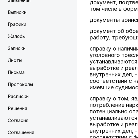
Заявления
документ, подтв
том числе в форм
Выписки
документы воинск
Графики
документ об обра
Жалобы
работу, требующу
Записки
справку о наличи
уголовного прес
Листы
устанавливаются
выработке и реал
Письма
внутренних дел, 
соответствии с 
Протоколы
имевшие судимос
Расписки
справку о том, я
потребление нарк
Решения
потенциально опа
устанавливаются
Согласия
выработке и реал
внутренних дел, 
Соглашения
соответствии с 