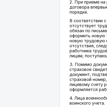
2. При приеме на
договора впервы
порядке.
В соответствии с
отсутствует труд
обязан по письме
оформить новую т
новую трудовую к
отсутствия, след
работника трудо
лицам, поступающ
3. Помимо докуме
страховое свидет
документ, подтв
страховой номер
лицевому счету р
оформляется рабо
4. Лица военноо
воинского учета.