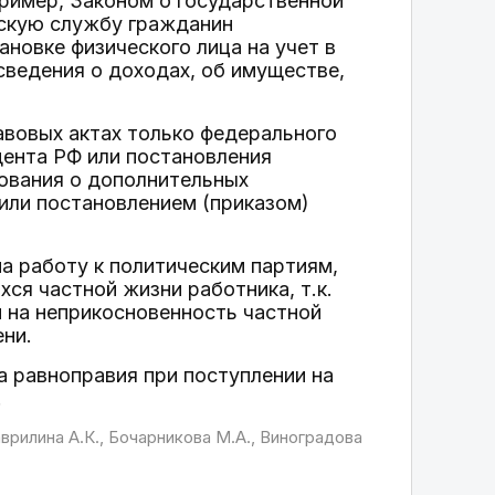
ример, Законом о государственной
нскую службу гражданин
новке физического лица на учет в
сведения о доходах, об имуществе,
равовых актах только федерального
дента РФ или постановления
бования о дополнительных
 или постановлением (приказом)
а работу к политическим партиям,
ся частной жизни работника, т.к.
н на неприкосновенность частной
ени.
 равноправия при поступлении на
.
врилина А.К., Бочарникова М.А., Виноградова