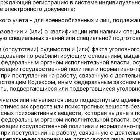
ерждающий регистрацию в системе индивидуальног
е электронного документа;
ого учета - для военнообязанных и лиц, подлежа
зовании и (или) о квалификации или наличии специ
ю специальных знаний или специальной подготов
и (отсутствии) судимости и (или) факта уголовно
ледования по реабилитирующим основаниям, выдан
 федеральным органом исполнительной власти, о
изации государственной политики и нормативно-
- при поступлении на работу, связанную с деятел
настоящим Кодексом, иным федеральным законом 
ть, подвергающиеся или подвергавшиеся уголовн
вляется или не является лицо подвергнутым адми
отических средств или психотропных веществ без
сных психоактивных веществ, которая выдана в п
 федеральным органом исполнительной власти, о
изации государственной политики и нормативно-
- при поступлении на работу, связанную с деятел
федеральными законами не допускаются лица, под