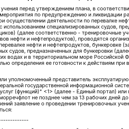
 учения перед утверждением плана, в соответств
мероприятия по предупреждению и ликвидации ра
ри осуществлении деятельности по перевалке неф
 с использованием специализированных судов, пр
иков) (далее соответственно - тренировочные уч
вов нефти и нефтепродуктов), проводятся орган
перевалке нефти и нефтепродуктов, бункеровке (з
ых судов, предназначенных для бункеровки (далее
их водах и в территориальном море Российской 
елью определения ее готовности к действиям при 
или уполномоченный представитель эксплуатирующ
еральной государственной информационной систе
услуг (функций)" <1> (далее - Единый портал) ил
морречфлот не позднее чем за 13 рабочих дней д
ений заявление о проведении тренировочных учени
ться:
-------------