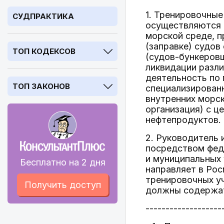
1. Тренировочные
СУДПРАКТИКА
осуществляются 
морской среде, п
(заправке) судов
ТОП КОДЕКСОВ
(судов-бункеровщ
ликвидации разли
деятельность по 
ТОП ЗАКОНОВ
специализированн
внутренних морск
организация) с ц
нефтепродуктов.
2. Руководитель 
посредством фед
и муниципальных 
Бесплатно на 2 дня
направляет в Рос
тренировочных уч
Получить доступ
должны содержа
-------------------