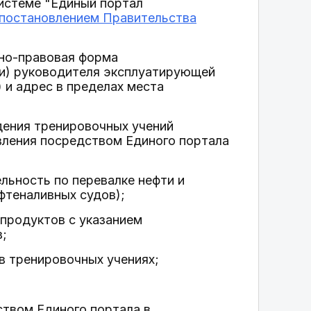
истеме "Единый портал
постановлением Правительства
нно-правовая форма
ии) руководителя эксплуатирующей
) и адрес в пределах места
едения тренировочных учений
вления посредством Единого портала
льность по перевалке нефти и
фтеналивных судов);
епродуктов с указанием
в;
 в тренировочных учениях;
ством Единого портала в