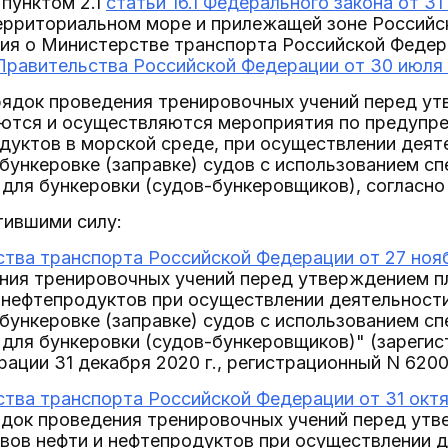
 пунктом 2.1
статьи 16.1 Федерального закона от 31
территориальном море и прилежащей зоне Российс
ния о Министерстве транспорта Российской Федер
равительства Российской Федерации от 30 июля 
рядок проведения тренировочных учений перед ут
ются и осуществляются мероприятия по предупре
дуктов в морской среде, при осуществлении деят
бункеровке (заправке) судов с использованием с
для бункеровки (судов-бункеровщиков), согласно
тившими силу:
тва транспорта Российской Федерации от 27 нояб
ния тренировочных учений перед утверждением п
 нефтепродуктов при осуществлении деятельности
бункеровке (заправке) судов с использованием с
 для бункеровки (судов-бункеровщиков)" (зареги
ации 31 декабря 2020 г., регистрационный N 6200
тва транспорта Российской Федерации от 31 октя
ядок проведения тренировочных учений перед ут
вов нефти и нефтепродуктов при осуществлении д