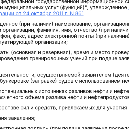
 федеральной государственной информационной с
и муниципальных услуг (функций)", утвержденное
ации от 24 октября 2011 г. N 861
.
ащенное (при наличии) наименование, организацио
организации, фамилия, имя, отчество (при налич
ефон, факс, адрес электронной почты (при наличии
луатирующей организации;
аты (основная и резервная), время и место пров
проведения тренировочных учений при подаче зая
деятельности, осуществляемой заявителем (деяте
бункеровке (заправке) судов с использованием не
потенциальных источниках разливов нефти и нефт
счетного объема разлива нефти и нефтепродукто
составе сил и средств, привлекаемых для участия
ния заявления;
лектронная подпись (при подаче заявления посред