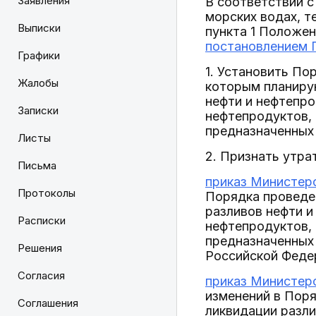
Заявления
В соответствии с
морских водах, 
Выписки
пункта 1 Положе
постановлением П
Графики
1. Установить По
Жалобы
которым планиру
нефти и нефтепро
Записки
нефтепродуктов, 
предназначенных 
Листы
2. Признать утра
Письма
приказ Министерс
Протоколы
Порядка проведе
разливов нефти и
Расписки
нефтепродуктов, 
предназначенных
Решения
Российской Федер
Согласия
приказ Министерс
изменений в Пор
Соглашения
ликвидации разли