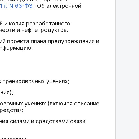
1 г. N 63-ФЗ
"Об электронной
й и копия разработанного
нефти и нефтепродуктов.
ий проекта плана предупреждения и
информацию:
в тренировочных учениях;
ния);
ровочных учениях (включая описание
средств);
ния силами и средствами связи
ых учений.