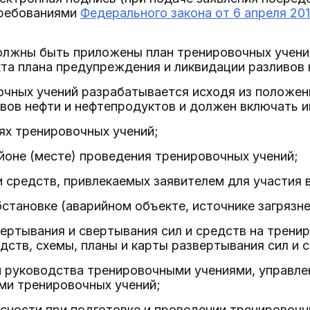
требованиями
Федерального закона от 6 апреля 201
олжны быть приложены план тренировочных учени
та плана предупреждения и ликвидации разливов 
очных учений разрабатывается исходя из положен
ивов нефти и нефтепродуктов и должен включать 
лях тренировочных учений;
айоне (месте) проведения тренировочных учений;
 и средств, привлекаемых заявителем для участия 
бстановке (аварийном объекте, источнике загрязне
вертывания и свертывания сил и средств на трени
едств, схемы, планы и карты развертывания сил и 
и руководства тренировочными учениями, управле
ми тренировочных учений;
асности при подготовке и проведении тренировочн