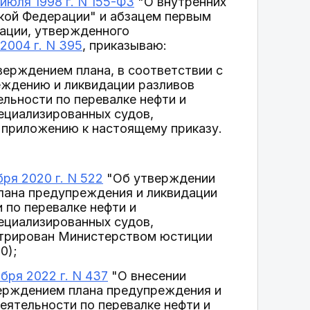
 июля 1998 г. N 155-ФЗ
"О внутренних
кой Федерации" и абзацем первым
ации, утвержденного
2004 г. N 395
, приказываю:
верждением плана, в соответствии с
ждению и ликвидации разливов
ельности по перевалке нефти и
пециализированных судов,
 приложению к настоящему приказу.
ря 2020 г. N 522
"Об утверждении
лана предупреждения и ликвидации
 по перевалке нефти и
пециализированных судов,
стрирован Министерством юстиции
0);
бря 2022 г. N 437
"О внесении
верждением плана предупреждения и
еятельности по перевалке нефти и