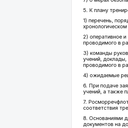
5. К плану трени
1) перечень, пор
хронологическом 
2) оперативное и
проводимого в ра
3) команды руков
учений, доклады,
проводимого в ра
4) ожидаемые реш
6. При подаче за
учений, а также 
7. Росморречфлот
соответствия тре
8. Основаниями д
документов на д