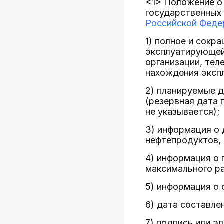
<1> Положение о
государственных 
Российской Федер
1) полное и сокр
эксплуатирующей 
организации, тел
нахождения эксп
2) планируемые д
(резервная дата 
не указывается);
3) информация о 
нефтепродуктов, 
4) информация о 
максимального ра
5) информация о 
6) дата составле
7) подпись или э