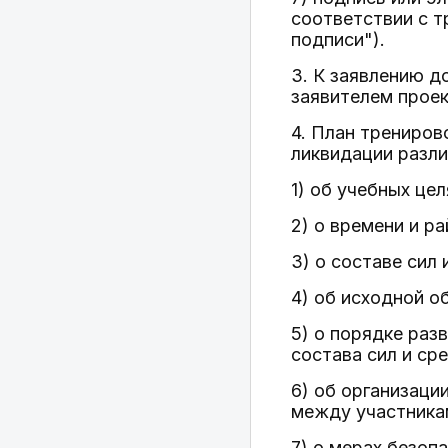
соответствии с 
подписи").
3. К заявлению д
заявителем проек
4. План трениров
ликвидации разл
1) об учебных це
2) о времени и р
3) о составе сил
4) об исходной о
5) о порядке раз
состава сил и ср
6) об организаци
между участника
7) о мерах безоп