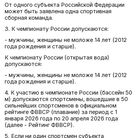
От одного субъекта Российской Федерации
может быть заявлена одна спортивная
сборная команда.
3. К чемпионату России допускаются:
- мужчины, женщины не моложе 14 лет (2012
года рождения и старше).
К чемпионату России (открытая вода)
допускаются:
- мужчины, женщины не моложе 14 лет (2012
года рождения и старше).
4. К участию в чемпионате России (бассейн 50
м) допускаются спортсмены, вошедшие в 50
сильнейших спортсменов в официальном
рейтинге ФВВСР (плавание) за период с 1
января 2026 года по 20 апреля 2026 года
(далее - Рейтинг ФВВСР).
5. Если ни один спортсмен субъекта