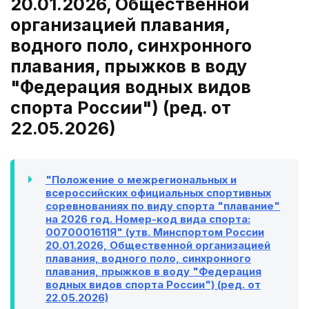
20.01.2026, Общественной
организацией плавания,
водного поло, синхронного
плавания, прыжков в воду
"Федерация водных видов
спорта России") (ред. от
22.05.2026)
"Положение о межрегиональных и
всероссийских официальных спортивных
соревнованиях по виду спорта "плавание"
на 2026 год. Номер-код вида спорта:
0070001611Я" (утв. Минспортом России
20.01.2026, Общественной организацией
плавания, водного поло, синхронного
плавания, прыжков в воду "Федерация
водных видов спорта России") (ред. от
22.05.2026)