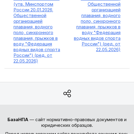
(утв. Минспортом
Общественной
России 20.01.2026,
организацией
Общественной
плавания, водного
организацией
поло, синхронного
плавания, водного
плавания, прыжков в
поло, синхронного
воду "Федерация
плавания, прыжков в
водных видов спорта
воду "Федерация
России") (ред. от
водных видов спорта
22.05.2026)
России") (ред. от
22.05.2026)
БазаНПА
— сайт нормативно-правовых документов и
юридических образцов.
Перед использованием сайта пожалуйста ознакомьтесь