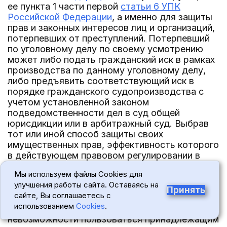
ее пункта 1 части первой
статьи 6 УПК
Российской Федерации
, а именно для защиты
прав и законных интересов лиц и организаций,
потерпевших от преступлений. Потерпевший
по уголовному делу по своему усмотрению
может либо подать гражданский иск в рамках
производства по данному уголовному делу,
либо предъявить соответствующий иск в
порядке гражданского судопроизводства с
учетом установленной законом
подведомственности дел в суд общей
юрисдикции или в арбитражный суд. Выбрав
тот или иной способ защиты своих
имущественных прав, эффективность которого
в действующем правовом регулировании в
значительной степени предопределяется
Мы используем файлы Cookies для
результатами расследования по уголовному
улучшения работы сайта. Оставаясь на
делу, потерпевший соглашается и на
Принять
сайте, Вы соглашаетесь с
связанные с ним ограничения, в том числе
использованием
Cookies
.
влекущие риск несения убытков вследствие
невозможности пользоваться принадлежащим