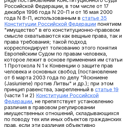
ряде постановлений Конституционного Суда
Российской Федерации, в том числе от 17
декабря 1996 года N 20-П и от 16 мая 2000
года N 8-П, использованным в
статье 35
Конституции Российской Федерации
понятием
"имущество" в его конституционно-правовом
смысле охватываются как вещные права, так и
права требования; такой подход
корреспондирует толкованию этого понятия
Европейским Судом по правам человека,
которое лежит в основе применения им статьи
1 Протокола N 1 к Конвенции о защите прав
человека и основных свобод (постановление
от 6 марта 2003 года по делу "Ясюниене
(Jasiuniene) против Литвы" и др.); при этом
принцип равенства, закрепленный в
статье 19
(части 1 и 2)
Конституции Российской
Федерации
, не препятствует установлению
различия в правовом регулировании
имущественных отношений, складывающихся
по поводу тех или иных объектов гражданских
прав, если эти различия объективно