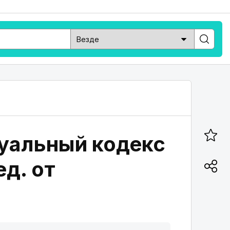
суальный кодекс
ед. от