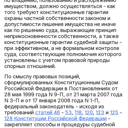
по владению, пользованию и распоряжению
имуществом, должно осуществляться - как
того требуют конституционные гарантии
охраны частной собственности законом и
допустимости лишения имущества не иначе
как по решению суда, выражающие принцип
неприкосновенности собственности, а также
конституционные гарантии судебной защиты -
при эффективном, а не формальном контроле
суда, соответствующие полномочия которого
установлены с учетом правовой природы
спорных отношений.
По смыслу правовых позиций,
сформулированных Конституционным Судом
Российской Федерации в Постановлениях от
28 мая 1999 года N 9-П, от 21 марта 2007 года
N 3-П и от 17 января 2008 года N 1-П,
федеральный законодатель - исходя из
требований
статей 46
-
53
,
118
,
120
,
123
и
125
-
128 Конституции Российской Федерации
-
закрепляет способы и процедуры судебной