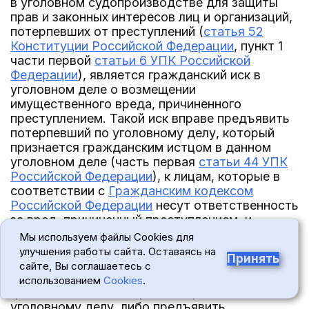
в уголовном судопроизводстве для защиты
прав и законных интересов лиц и организаций,
потерпевших от преступлений (
статья 52
Конституции Российской Федерации
, пункт 1
части первой
статьи 6 УПК Российской
Федерации
), является гражданский иск в
уголовном деле о возмещении
имущественного вреда, причиненного
преступлением. Такой иск вправе предъявить
потерпевший по уголовному делу, который
признается гражданским истцом в данном
уголовном деле (часть первая
статьи 44 УПК
Российской Федерации
), к лицам, которые в
соответствии с
Гражданским кодексом
Российской Федерации
несут ответственность
за вред, причиненный преступлением, и
признаются гражданскими ответчиками (часть
Мы используем файлы Cookies для
первая
статьи 54 УПК Российской Федерации
).
улучшения работы сайта. Оставаясь на
Принять
Вместе с тем потерпевший может по своему
сайте, Вы соглашаетесь с
усмотрению либо отказаться от подачи
использованием
Cookies
.
гражданского иска в рамках производства по
уголовному делу, либо предъявить