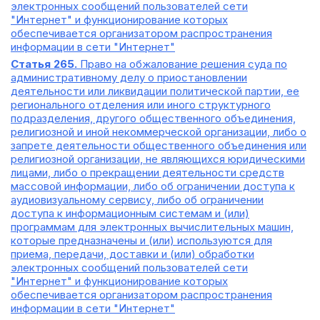
электронных сообщений пользователей сети
"Интернет" и функционирование которых
обеспечивается организатором распространения
информации в сети "Интернет"
Статья 265.
Право на обжалование решения суда по
административному делу о приостановлении
деятельности или ликвидации политической партии, ее
регионального отделения или иного структурного
подразделения, другого общественного объединения,
религиозной и иной некоммерческой организации, либо о
запрете деятельности общественного объединения или
религиозной организации, не являющихся юридическими
лицами, либо о прекращении деятельности средств
массовой информации, либо об ограничении доступа к
аудиовизуальному сервису, либо об ограничении
доступа к информационным системам и (или)
программам для электронных вычислительных машин,
которые предназначены и (или) используются для
приема, передачи, доставки и (или) обработки
электронных сообщений пользователей сети
"Интернет" и функционирование которых
обеспечивается организатором распространения
информации в сети "Интернет"