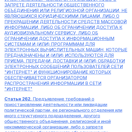
ЗАПРЕТЕ ДЕЯТЕЛЬНОСТИ ОБЩЕСТВЕННОГО
ОБЪЕДИНЕНИЯ ИЛИ РЕЛИГИОЗНОЙ ОРГАНИЗАЦИИ, НЕ
ЯВЛЯЮЩИХСЯ ЮРИДИЧЕСКИМИ ЛИЦАМИ, ЛИБО О
ПРЕКРАЩЕНИИ ДЕЯТЕЛЬНОСТИ СРЕДСТВ МАССОВОЙ
ИНФОРМАЦИИ, ЛИБО ОБ ОГРАНИЧЕНИИ ДОСТУПА К
АУДИОВИЗУАЛЬНОМУ СЕРВИСУ, ЛИБО ОБ
ОГРАНИЧЕНИИ ДОСТУПА К ИНФОРМАЦИОННЫМ
СИСТЕМАМ И (ИЛИ) ПРОГРАММАМ ДЛЯ
ЭЛЕКТРОННЫХ ВЫЧИСЛИТЕЛЬНЫХ МАШИН, КОТОРЫЕ
ПРЕДНАЗНАЧЕНЫ И (ИЛИ) ИСПОЛЬЗУЮТСЯ ДЛЯ
ПРИЕМА, ПЕРЕДАЧИ, ДОСТАВКИ И (ИЛИ) ОБРАБОТКИ
ЭЛЕКТРОННЫХ СООБЩЕНИЙ ПОЛЬЗОВАТЕЛЕЙ СЕТИ
"ИНТЕРНЕТ" И ФУНКЦИОНИРОВАНИЕ КОТОРЫХ
ОБЕСПЕЧИВАЕТСЯ ОРГАНИЗАТОРОМ
РАСПРОСТРАНЕНИЯ ИНФОРМАЦИИ В СЕТИ
"ИНТЕРНЕТ"
Статья 262.
Предъявление требований о
приостановлении деятельности или ликвидации
политической партии, ее регионального отделения или
иного структурного подразделения, другого
общественного объединения, религиозной и иной
некоммерческой организации, либо о запрете