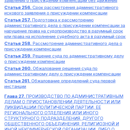
заявления о присуждении компенсации без движения
Статья 256.
Срок рассмотрения административного
искового заявления о присуждении компенсации
Статья 257.
Подготовка к рассмотрению
административного дела о присуждении компенсации за
нарушение права на судопроизводство в разумный срок
или права на исполнение судебного акта в разумный срок
Статья 258.
Рассмотрение административного дела о
присуждении компенсации
Статья 259.
Решение суда по административному делу
о присуждении компенсации
Статья 260.
Обжалование решения суда по
административному делу о присуждении компенсации
Статья 261.
Обжалование определений суда первой
инстанции
Глава 27.
ПРОИЗВОДСТВО ПО АДМИНИСТРАТИВНЫМ
ДЕЛАМ О ПРИОСТАНОВЛЕНИИ ДЕЯТЕЛЬНОСТИ ИЛИ
ЛИКВИДАЦИИ ПОЛИТИЧЕСКОЙ ПАРТИИ, ЕЕ
РЕГИОНАЛЬНОГО ОТДЕЛЕНИЯ ИЛИ ИНОГО
СТРУКТУРНОГО ПОДРАЗДЕЛЕНИЯ, ДРУГОГО
ОБЩЕСТВЕННОГО ОБЪЕДИНЕНИЯ, РЕЛИГИОЗНОЙ И
ИНОЙ НЕКОММЕРЧЕСКОЙ ОРГАНИЗАЦИИ, ЛИБО О