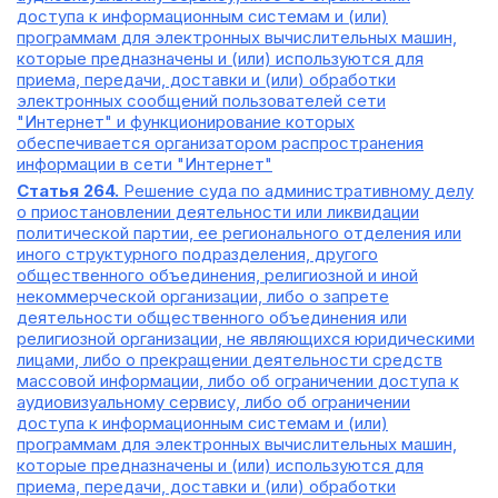
доступа к информационным системам и (или)
программам для электронных вычислительных машин,
которые предназначены и (или) используются для
приема, передачи, доставки и (или) обработки
электронных сообщений пользователей сети
"Интернет" и функционирование которых
обеспечивается организатором распространения
информации в сети "Интернет"
Статья 264.
Решение суда по административному делу
о приостановлении деятельности или ликвидации
политической партии, ее регионального отделения или
иного структурного подразделения, другого
общественного объединения, религиозной и иной
некоммерческой организации, либо о запрете
деятельности общественного объединения или
религиозной организации, не являющихся юридическими
лицами, либо о прекращении деятельности средств
массовой информации, либо об ограничении доступа к
аудиовизуальному сервису, либо об ограничении
доступа к информационным системам и (или)
программам для электронных вычислительных машин,
которые предназначены и (или) используются для
приема, передачи, доставки и (или) обработки