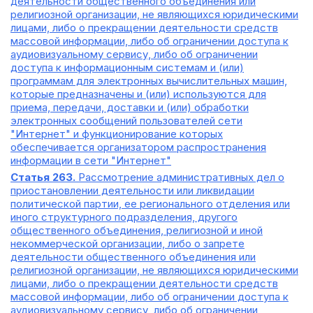
деятельности общественного объединения или
религиозной организации, не являющихся юридическими
лицами, либо о прекращении деятельности средств
массовой информации, либо об ограничении доступа к
аудиовизуальному сервису, либо об ограничении
доступа к информационным системам и (или)
программам для электронных вычислительных машин,
которые предназначены и (или) используются для
приема, передачи, доставки и (или) обработки
электронных сообщений пользователей сети
"Интернет" и функционирование которых
обеспечивается организатором распространения
информации в сети "Интернет"
Статья 263.
Рассмотрение административных дел о
приостановлении деятельности или ликвидации
политической партии, ее регионального отделения или
иного структурного подразделения, другого
общественного объединения, религиозной и иной
некоммерческой организации, либо о запрете
деятельности общественного объединения или
религиозной организации, не являющихся юридическими
лицами, либо о прекращении деятельности средств
массовой информации, либо об ограничении доступа к
аудиовизуальному сервису, либо об ограничении