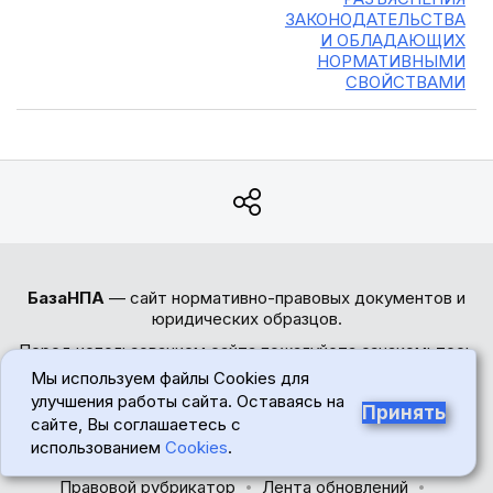
ЗАКОНОДАТЕЛЬСТВА
И ОБЛАДАЮЩИХ
НОРМАТИВНЫМИ
СВОЙСТВАМИ
БазаНПА
— сайт нормативно-правовых документов и
юридических образцов.
Перед использованием сайта пожалуйста ознакомьтесь
с
Политикой обработки персональных данных
. Сайт
Мы используем файлы Cookies для
использует
cookie-файлы
. Обратите внимание -
улучшения работы сайта. Оставаясь на
Принять
авторские права на тексты статей и формы документов
сайте, Вы соглашаетесь с
защищены. При цитировании материалов сайта
использованием
Cookies
.
обязательна установка прямой активной гиперссылки.
Правовой рубрикатор
Лента обновлений