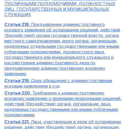
ПУБЛИЧНЫМИ ПОЛНОМОЧИЯМИ, ДОЛЖНОСТНЫХ
ЛИЦ, ГОСУДАРСТВЕННЫХ И МУНИЦИПАЛЬНЫХ
СЛУЖАЩИХ
Статья 218.
Предъявление административного
искового заявления об оспаривании решений, действий
(бездействия) органа государственной власти, органа
местного самоуправления, иного органа, организации,
наделенных отдельными государственными или иными
публичными полномочиями, должностного лица,
государственного или муниципального служащего и
рассмотрение административного дела по
предъявленному административному исковому
заявлению
Статья 219.
Срок обращения с административным
исковым заявлением в суд
Статья 220.
Требования к административному
исковому заявлению о признании незаконными решений,
действий (бездействия) органа, организации, лица,
наделенных государственными или иными публичными
полномочиями
Статья 221.
Лица, участвующие в деле об оспаривании
решения, действия (бездействия) органа, организации,