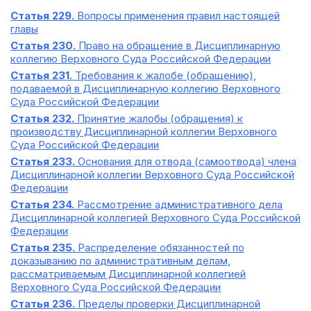
Статья 229.
Вопросы применения правил настоящей
главы
Статья 230.
Право на обращение в Дисциплинарную
коллегию Верховного Суда Российской Федерации
Статья 231.
Требования к жалобе (обращению),
подаваемой в Дисциплинарную коллегию Верховного
Суда Российской Федерации
Статья 232.
Принятие жалобы (обращения) к
производству Дисциплинарной коллегии Верховного
Суда Российской Федерации
Статья 233.
Основания для отвода (самоотвода) члена
Дисциплинарной коллегии Верховного Суда Российской
Федерации
Статья 234.
Рассмотрение административного дела
Дисциплинарной коллегией Верховного Суда Российской
Федерации
Статья 235.
Распределение обязанностей по
доказыванию по административным делам,
рассматриваемым Дисциплинарной коллегией
Верховного Суда Российской Федерации
Статья 236.
Пределы проверки Дисциплинарной