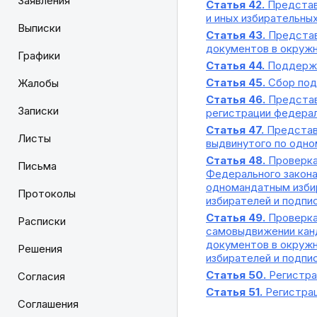
Заявления
Статья 42.
Представ
и иных избирательн
Выписки
Статья 43.
Представ
документов в окруж
Графики
Статья 44.
Поддержк
Статья 45.
Сбор под
Жалобы
Статья 46.
Представ
Записки
регистрации федерал
Статья 47.
Представл
Листы
выдвинутого по одно
Статья 48.
Проверка
Письма
Федерального закона
одномандатным избир
Протоколы
избирателей и подпи
Статья 49.
Проверка
Расписки
самовыдвижении кан
документов в окружн
Решения
избирателей и подпи
Статья 50.
Регистра
Согласия
Статья 51.
Регистрац
Соглашения