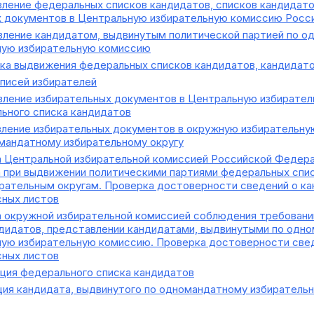
ление федеральных списков кандидатов, списков кандидат
ых документов в Центральную избирательную комиссию Рос
ление кандидатом, выдвинутым политической партией по од
ную избирательную комиссию
а выдвижения федеральных списков кандидатов, кандидат
писей избирателей
ление избирательных документов в Центральную избирате
ьного списка кандидатов
ение избирательных документов в окружную избирательную
мандатному избирательному округу
 Центральной избирательной комиссией Российской Федера
 при выдвижении политическими партиями федеральных спис
ательным округам. Проверка достоверности сведений о ка
сных листов
 окружной избирательной комиссией соблюдения требовани
дидатов, представлении кандидатами, выдвинутыми по одно
ую избирательную комиссию. Проверка достоверности свед
сных листов
ция федерального списка кандидатов
ия кандидата, выдвинутого по одномандатному избирательн