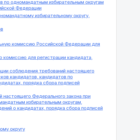
ов по одномандатным избирательным округам
сийской Федерации
номандатному избирательному округу,
ов
льную комиссию Российской Федерации для
 комиссию для регистрации кандидата,
ции соблюдения требований настоящего
ков кандидатов, кандидатов по
ндидатах, порядка сбора подписей
й настоящего Федерального закона при
мандатным избирательным округам,
ений о кандидатах, порядка сбора подписей
ому округу