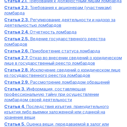
Статья 2.1.
Требования к должностным лицам ломбарда
Статья 2.2.
Требования к акционерам (участникам)
ломбарда
Статья 2.3.
Регулирование деятельности и надзор за
деятельностью ломбардов
Статья 2.4.
Отчетность ломбарда
Статья 2.5.
Ведение государственного реестра
ломбардов
Статья 2.6.
Приобретение статуса ломбарда
Статья 2.7.
Отказ во внесении сведений о юридическом
лице в государственный реестр ломбардов
Статья 2.8.
Исключение сведений о юридическом лице
из государственного реестра ломбардов
Статья 2.9.
Рассмотрение ломбардом обращений
Статья 3.
Информация, составляющая
профессиональную тайну при осуществлении
ломбардом своей деятельности
Статья 4.
Последствия изъятия, принудительного
изъятия либо выемки заложенной или сданной на
хранение вещи
Статья 5.
Оценка вещи, передаваемой в залог или