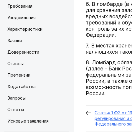
6. В ломбарде (
Требования
для хранения зал
вредных воздейст
Уведомления
требований к обу
контроль за их и
Характеристики
Федерации.
Заявки
7. В местах хран
являющихся тако
Доверенности
8. Ломбард обяз
Отзывы
(далее - Банк Ро
федеральными за
Претензии
России, а также 
Ходатайства
возможность пол
России.
Запросы
Ответы
Статья 1 ФЗ от 1
регулирования и
Исковые заявления
Федерального за