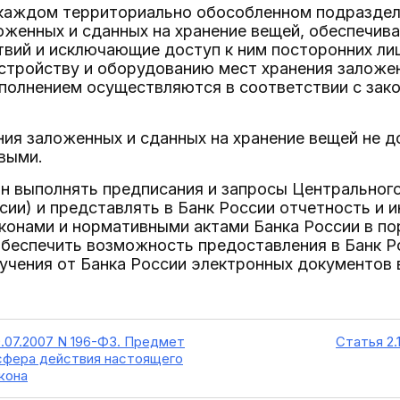
в каждом территориально обособленном подразде
оженных и сданных на хранение вещей, обеспечив
вий и исключающие доступ к ним посторонних ли
стройству и оборудованию мест хранения заложен
сполнением осуществляются в соответствии с за
ения заложенных и сданных на хранение вещей не д
выми.
ан выполнять предписания и запросы Центральног
ссии) и представлять в Банк России отчетность и
конами и нормативными актами Банка России в по
обеспечить возможность предоставления в Банк Р
учения от Банка России электронных документов 
9.07.2007 N 196-ФЗ. Предмет
Статья 2.
 сфера действия настоящего
кона