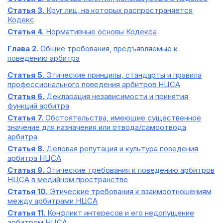
Статья 3.
Круг лиц, на которых распространяется
Кодекс
Статья 4.
Нормативные основы Кодекса
Глава 2.
Общие требования, предъявляемые к
поведению арбитра
Статья 5.
Этические принципы, стандарты и правила
профессионального поведения арбитров НЦСА
Статья 6.
Декларация независимости и принятия
функций арбитра
Статья 7.
Обстоятельства, имеющие существенное
значение для назначения или отвода/самоотвода
арбитра
Статья 8.
Деловая репутация и культура поведения
арбитра НЦСА
Статья 9.
Этические требования к поведению арбитров
НЦСА в медийном пространстве
Статья 10.
Этические требования к взаимоотношениям
между арбитрами НЦСА
Статья 11.
Конфликт интересов и его недопущение
арбитром НЦСА