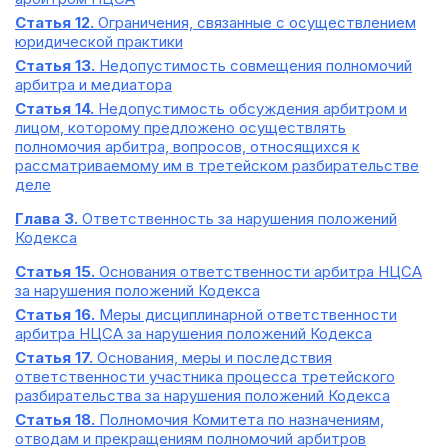
Статья 12.
Ограничения, связанные с осуществлением
юридической практики
Статья 13.
Недопустимость совмещения полномочий
арбитра и медиатора
Статья 14.
Недопустимость обсуждения арбитром и
лицом, которому предложено осуществлять
полномочия арбитра, вопросов, относящихся к
рассматриваемому им в третейском разбирательстве
деле
Глава 3.
Ответственность за нарушения положений
Кодекса
Статья 15.
Основания ответственности арбитра НЦСА
за нарушения положений Кодекса
Статья 16.
Меры дисциплинарной ответственности
арбитра НЦСА за нарушения положений Кодекса
Статья 17.
Основания, меры и последствия
ответственности участника процесса третейского
разбирательства за нарушения положений Кодекса
Статья 18.
Полномочия Комитета по назначениям,
отводам и прекращениям полномочий арбитров