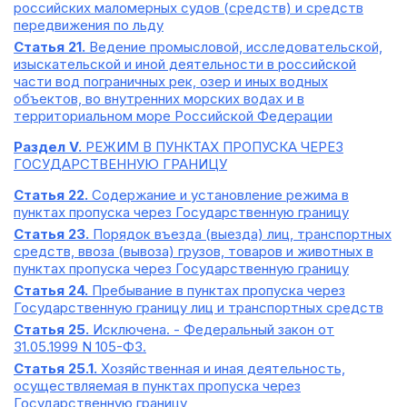
российских маломерных судов (средств) и средств
передвижения по льду
Статья 21.
Ведение промысловой, исследовательской,
изыскательской и иной деятельности в российской
части вод пограничных рек, озер и иных водных
объектов, во внутренних морских водах и в
территориальном море Российской Федерации
Раздел V.
РЕЖИМ В ПУНКТАХ ПРОПУСКА ЧЕРЕЗ
ГОСУДАРСТВЕННУЮ ГРАНИЦУ
Статья 22.
Содержание и установление режима в
пунктах пропуска через Государственную границу
Статья 23.
Порядок въезда (выезда) лиц, транспортных
средств, ввоза (вывоза) грузов, товаров и животных в
пунктах пропуска через Государственную границу
Статья 24.
Пребывание в пунктах пропуска через
Государственную границу лиц и транспортных средств
Статья 25.
Исключена. - Федеральный закон от
31.05.1999 N 105-ФЗ.
Статья 25.1.
Хозяйственная и иная деятельность,
осуществляемая в пунктах пропуска через
Государственную границу