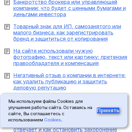
Банкротство брокера или управляющей
компании: что будет с ценными бумагами и
деньгами инвестора
Товарный знак для ИП, самозанятого или
малого бизнеса: как зарегистрировать
бренд и защититься от копирования
На сайте использовали чужую
фотографию, текст или картинку: претензия
правообладателя и компенсация
Негативный отзыв о компании в интернете:
как удалить публикацию и защитить
деловую репутацию
Мы используем файлы Cookies для
Новые документы на сайте
улучшения работы сайта. Оставаясь на
Принять
сайте, Вы соглашаетесь с
Морг выдал тело посторонней ритуальной
использованием
Cookies
.
службе или человеку без полномочий: кто
отвечает и как остановить захоронение