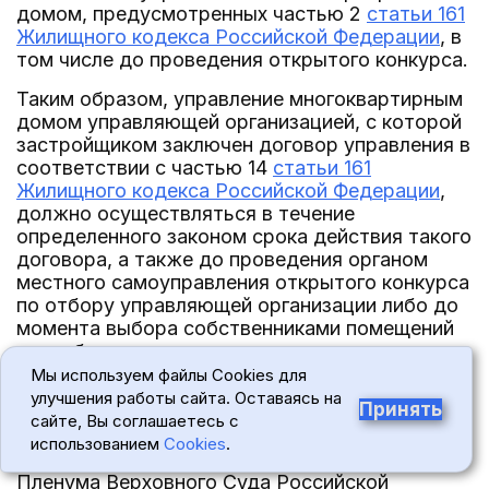
домом, предусмотренных частью 2
статьи 161
Жилищного кодекса Российской Федерации
, в
том числе до проведения открытого конкурса.
Таким образом, управление многоквартирным
домом управляющей организацией, с которой
застройщиком заключен договор управления в
соответствии с частью 14
статьи 161
Жилищного кодекса Российской Федерации
,
должно осуществляться в течение
определенного законом срока действия такого
договора, а также до проведения органом
местного самоуправления открытого конкурса
по отбору управляющей организации либо до
момента выбора собственниками помещений
способа управления многоквартирным домом.
Мы используем файлы Cookies для
Утверждение в апелляционной жалобе о том,
улучшения работы сайта. Оставаясь на
Принять
что судом первой инстанции при вынесении
сайте, Вы соглашаетесь с
решения не учтена правовая позиция,
использованием
Cookies
.
содержащаяся в пункте 17 постановления
Пленума Верховного Суда Российской