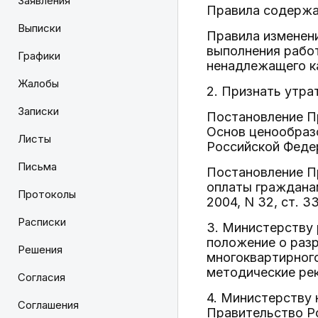
Заявления
Правила содержа
Выписки
Правила изменени
выполнения рабо
Графики
ненадлежащего к
Жалобы
2. Признать утра
Записки
Постановление Пр
Основ ценообраз
Листы
Российской Федера
Письма
Постановление Пр
оплаты граждана
Протоколы
2004, N 32, ст. 3
Расписки
3. Министерству 
положение о разр
Решения
многоквартирного
методические рек
Согласия
4. Министерству
Соглашения
Правительство Р