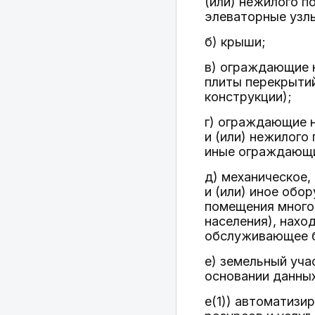
(или) нежилого п
элеваторные узлы
б) крыши;
в) ограждающие 
плиты перекрыти
конструкции);
г) ограждающие 
и (или) нежилого
иные ограждающи
д) механическое,
и (или) иное обо
помещения многок
населения), нахо
обслуживающее бо
е) земельный уча
основании данных
е(1)) автоматиз