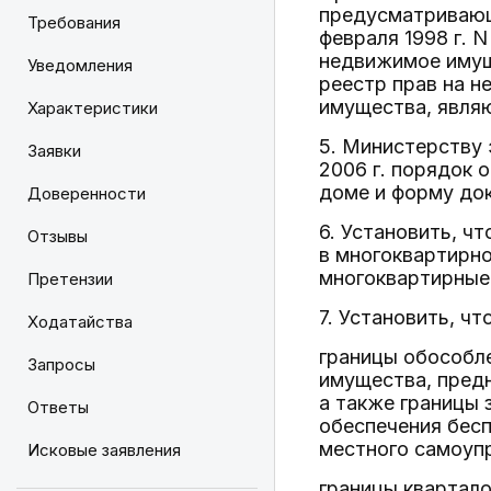
предусматривающ
Требования
февраля 1998 г. 
недвижимое имуще
Уведомления
реестр прав на н
имущества, явля
Характеристики
5. Министерству 
Заявки
2006 г. порядок
доме и форму док
Доверенности
6. Установить, ч
Отзывы
в многоквартирн
многоквартирные 
Претензии
7. Установить, что
Ходатайства
границы обособл
Запросы
имущества, предн
а также границы 
Ответы
обеспечения бес
местного самоупр
Исковые заявления
границы квартало