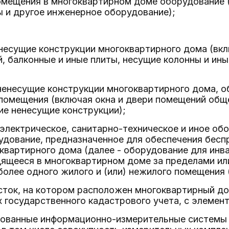
омещения в многоквартирном доме оборудование 
 и другое инженерное оборудование);
несущие конструкции многоквартирного дома (вкл
й, балконные и иные плиты, несущие колонны и и
ненесущие конструкции многоквартирного дома, 
 помещения (включая окна и двери помещений обще
е ненесущие конструкции);
 электрическое, санитарно-техническое и иное об
рудование, предназначенное для обеспечения бесп
вартирного дома (далее - оборудование для инв
дящееся в многоквартирном доме за пределами ил
лее одного жилого и (или) нежилого помещения 
сток, на котором расположен многоквартирный до
 государственного кадастрового учета, с элемент
ированные информационно-измерительные системы