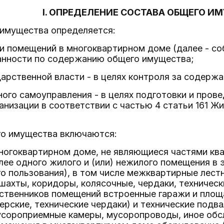
I. ОПРЕДЕЛЕНИЕ СОСТАВА ОБЩЕГО И
 имущества определяется:
и помещений в многоквартирном доме (далее - со
анности по содержанию общего имущества;
дарственной власти - в целях контроля за содер
ного самоуправления - в целях подготовки и пров
низации в соответствии с частью 4 статьи 161 Ж
го имущества включаются:
ногоквартирном доме, не являющиеся частями кв
ее одного жилого и (или) нежилого помещения в 
 пользования), в том числе межквартирные лестн
шахты, коридоры, колясочные, чердаки, техничес
бственников помещений встроенные гаражи и площ
ерские, технические чердаки) и технические под
усороприемные камеры, мусоропроводы, иное обс