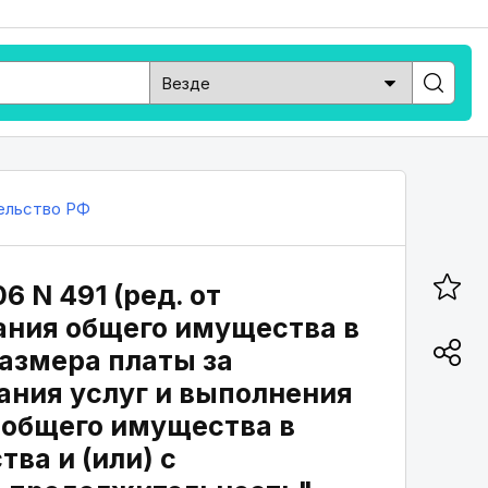
ельство РФ
 N 491 (ред. от
ания общего имущества в
азмера платы за
ания услуг и выполнения
 общего имущества в
ва и (или) с