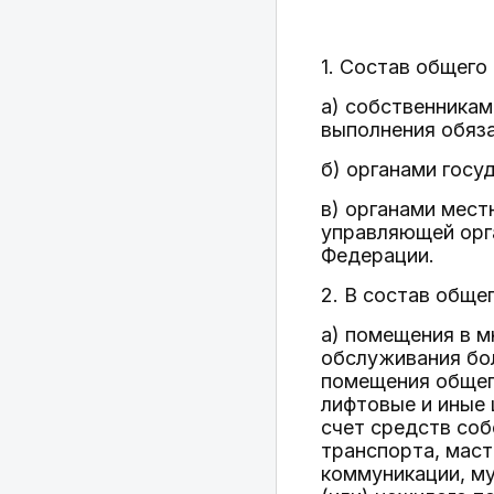
1. Состав общего
а) собственникам
выполнения обяз
б) органами госу
в) органами мест
управляющей орга
Федерации.
2. В состав обще
а) помещения в м
обслуживания бол
помещения общего
лифтовые и иные 
счет средств со
транспорта, маст
коммуникации, м