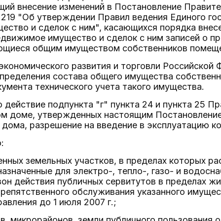
ий внесение изменений в Постановление Правите
N 219 "Об утверждении Правил ведения Единого го
ство и сделок с ним", касающихся порядка внес
едвижимое имущество и сделок с ним записей о п
ющиеся общим имуществом собственников помеще
экономического развития и торговли Российской 
 определения состава общего имущества собствен
умента технического учета такого имущества.
то действие подпункта "г" пункта 24 и пункта 25
ом доме, утвержденных настоящим Постановление
дома, разрешение на введение в эксплуатацию кот
:
енных земельных участков, в пределах которых 
азначенные для электро-, тепло-, газо- и водосн
зон действия публичных сервитутов в пределах ж
препятственного обслуживания указанного имущес
авления до 1 июля 2007 г.;
в, микрорайонов, земли публичного пользования 