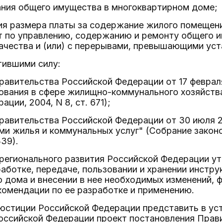
ния общего имущества в многоквартирном доме;
я размера платы за содержание жилого помещения
т по управлению, содержанию и ремонту общего 
ачества и (или) с перерывами, превышающими ус
тившими силу:
авительства Российской Федерации от 17 февраля
ования в сфере жилищно-коммунального хозяйств
ции, 2004, N 8, ст. 671);
авительства Российской Федерации от 30 июля 20
ми жилья и коммунальных услуг" (Собрание закон
339).
регионального развития Российской Федерации утв
аботке, передаче, пользовании и хранении инстру
 дома и внесении в нее необходимых изменений, ф
омендации по ее разработке и применению.
 юстиции Российской Федерации представить в ус
оссийской Федерации проект постановления Прав