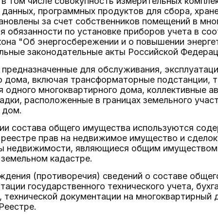
, в том числе совокупность измерительных компле
 данных, программных продуктов для сбора, хране
тановлены за счет собственников помещений в мно
я обязанности по установке приборов учета в со
она "Об энергосбережении и о повышении энергет
ельные законодательные акты Российской Федерац
 предназначенные для обслуживания, эксплуатаци
о дома, включая трансформаторные подстанции, т
 одного многоквартирного дома, коллективные ав
дки, расположенные в границах земельного учас
 дом.
нии состава общего имущества используются сод
реестре прав на недвижимое имущество и сделок с
ты недвижимости, являющиеся общим имуществом,
 земельном кадастре.
ождения (противоречия) сведений о составе обще
тации государственного технического учета, бухг
, технической документации на многоквартирный 
Реестре.