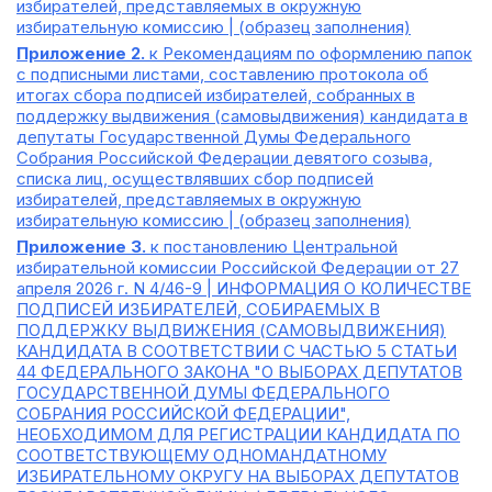
избирателей, представляемых в окружную
избирательную комиссию | (образец заполнения)
Приложение 2.
к Рекомендациям по оформлению папок
с подписными листами, составлению протокола об
итогах сбора подписей избирателей, собранных в
поддержку выдвижения (самовыдвижения) кандидата в
депутаты Государственной Думы Федерального
Собрания Российской Федерации девятого созыва,
списка лиц, осуществлявших сбор подписей
избирателей, представляемых в окружную
избирательную комиссию | (образец заполнения)
Приложение 3.
к постановлению Центральной
избирательной комиссии Российской Федерации от 27
апреля 2026 г. N 4/46-9 | ИНФОРМАЦИЯ О КОЛИЧЕСТВЕ
ПОДПИСЕЙ ИЗБИРАТЕЛЕЙ, СОБИРАЕМЫХ В
ПОДДЕРЖКУ ВЫДВИЖЕНИЯ (САМОВЫДВИЖЕНИЯ)
КАНДИДАТА В СООТВЕТСТВИИ С ЧАСТЬЮ 5 СТАТЬИ
44 ФЕДЕРАЛЬНОГО ЗАКОНА "О ВЫБОРАХ ДЕПУТАТОВ
ГОСУДАРСТВЕННОЙ ДУМЫ ФЕДЕРАЛЬНОГО
СОБРАНИЯ РОССИЙСКОЙ ФЕДЕРАЦИИ",
НЕОБХОДИМОМ ДЛЯ РЕГИСТРАЦИИ КАНДИДАТА ПО
СООТВЕТСТВУЮЩЕМУ ОДНОМАНДАТНОМУ
ИЗБИРАТЕЛЬНОМУ ОКРУГУ НА ВЫБОРАХ ДЕПУТАТОВ