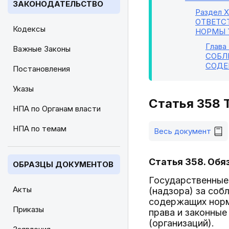
ЗАКОНОДАТЕЛЬСТВО
Раздел XI
ОТВЕТС
Кодексы
НОРМЫ 
Глава
Важные Законы
СОБЛ
СОДЕ
Постановления
Указы
Статья 358 
НПА по Органам власти
НПА по темам
Весь документ
Статья 358. Обя
ОБРАЗЦЫ ДОКУМЕНТОВ
Государственные
Акты
(надзора) за соб
содержащих норм
Приказы
права и законные
(организаций).