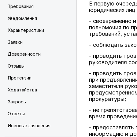
В первую очередь
Требования
юридических лиц 
Уведомления
- своевременно и
полномочия по п
Характеристики
требований, уст
Заявки
- соблюдать зако
Доверенности
- проводить пров
руководителя со
Отзывы
- проводить пров
Претензии
при предъявлении
заместителя руко
Ходатайства
предусмотренном 
прокуратуры;
Запросы
- не препятствов
Ответы
время проведения
Исковые заявления
- предоставлять
информацию и до