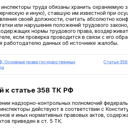
 инспекторы труда обязаны хранить охраняемую з
рческую и иную), ставшую им известной при осу
авления своей должности, считать абсолютно кон
татки или нарушения положений трудового законо
 содержащих нормы трудового права, воздержива
теле, если проверка проводится в связи с его обр
я работодателю данных об источнике жалобы.
Ф. Основные права государственных
Статья 359
да
 к статье 358
ТК РФ
лении надзорно-контрольных полномочий федераль
 инспекторы действуют в соответствии с Констит
онов и иных нормативных правовых актов, содерж
тов приведен в ст. 5 ТК.