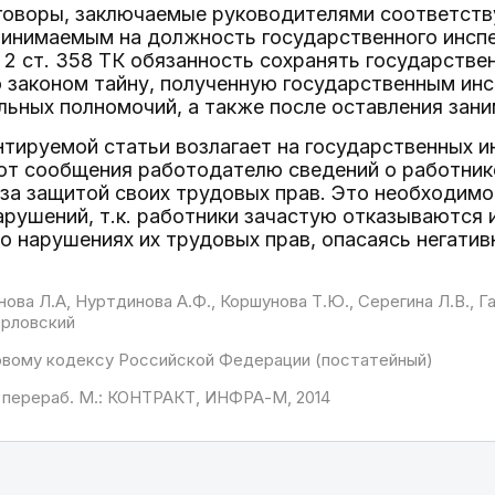
оговоры, заключаемые руководителями соответст
принимаемым на должность государственного инсп
 2 ст. 358 ТК обязанность сохранять государств
 законом тайну, полученную государственным ин
ьных полномочий, а также после оставления заним
нтируемой статьи возлагает на государственных 
от сообщения работодателю сведений о работник
за защитой своих трудовых прав. Это необходимо
арушений, т.к. работники зачастую отказываютс
о нарушениях их трудовых прав, опасаясь негатив
ова Л.А, Нуртдинова А.Ф., Коршунова Т.Ю., Серегина Л.В., Га
 Орловский
овому кодексу Российской Федерации (постатейный)
. и перераб. М.: КОНТРАКТ, ИНФРА-М, 2014