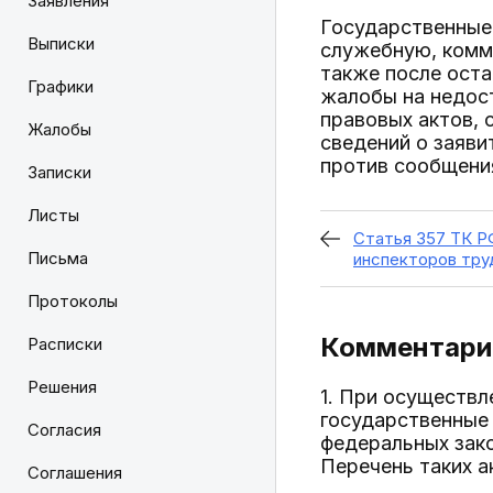
Заявления
Государственные
Выписки
служебную, комме
также после ост
Графики
жалобы на недос
правовых актов,
Жалобы
сведений о заяви
против сообщени
Записки
Листы
Статья 357 ТК Р
Письма
инспекторов тру
Протоколы
Комментарий
Расписки
Решения
1. При осуществ
государственные
Согласия
федеральных зак
Перечень таких ак
Соглашения