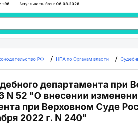
:
+96
Актуальность базы:
06.08.2026
конодательство РФ
НПА по Органам власти
Судебн
дебного департамента при В
6 N 52 "О внесении изменени
ента при Верховном Суде Ро
абря 2022 г. N 240"