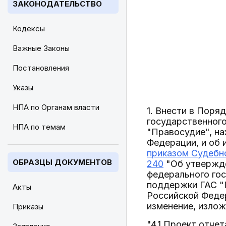
ЗАКОНОДАТЕЛЬСТВО
Кодексы
Важные Законы
Постановления
Указы
НПА по Органам власти
1. Внести в Поря
государственног
НПА по темам
"Правосудие", н
Федерации, и об 
приказом Судебно
ОБРАЗЦЫ ДОКУМЕНТОВ
240
"Об утвержде
федерального го
поддержки ГАС "
Акты
Российской Федер
изменение, излож
Приказы
"4.1 Проект отче