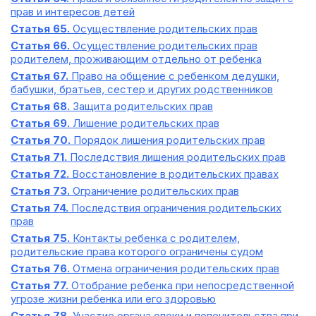
прав и интересов детей
Статья 65.
Осуществление родительских прав
Статья 66.
Осуществление родительских прав
родителем, проживающим отдельно от ребенка
Статья 67.
Право на общение с ребенком дедушки,
бабушки, братьев, сестер и других родственников
Статья 68.
Защита родительских прав
Статья 69.
Лишение родительских прав
Статья 70.
Порядок лишения родительских прав
Статья 71.
Последствия лишения родительских прав
Статья 72.
Восстановление в родительских правах
Статья 73.
Ограничение родительских прав
Статья 74.
Последствия ограничения родительских
прав
Статья 75.
Контакты ребенка с родителем,
родительские права которого ограничены судом
Статья 76.
Отмена ограничения родительских прав
Статья 77.
Отобрание ребенка при непосредственной
угрозе жизни ребенка или его здоровью
Статья 78.
Участие органа опеки и попечительства при