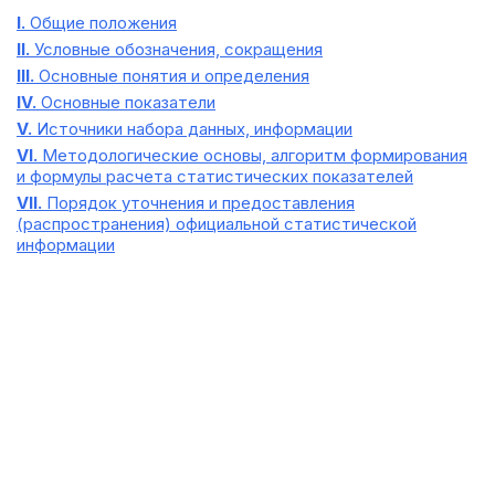
I.
Общие положения
II.
Условные обозначения, сокращения
III.
Основные понятия и определения
IV.
Основные показатели
V.
Источники набора данных, информации
VI.
Методологические основы, алгоритм формирования
и формулы расчета статистических показателей
VII.
Порядок уточнения и предоставления
(распространения) официальной статистической
информации