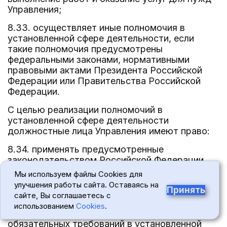
Управления;
8.33. осуществляет иные полномочия в
установленной сфере деятельности, если
такие полномочия предусмотрены
федеральными законами, нормативными
правовыми актами Президента Российской
Федерации или Правительства Российской
Федерации.
С целью реализации полномочий в
установленной сфере деятельности
должностные лица Управления имеют право:
8.34. применять предусмотренные
законодательством Российской Федерации
меры ограничительного, предупредительного
Мы используем файлы Cookies для
и профилактического характера, направленные
улучшения работы сайта. Оставаясь на
Принять
на недопущение и (или) пресечение нарушений
сайте, Вы соглашаетесь с
юридическими лицами, индивидуальными
использованием
Cookies
.
предпринимателями и гражданами
обязательных требований в установленной