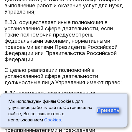
выполнение работ и оказание услуг для нужд
Управления;
8.33. осуществляет иные полномочия в
установленной сфере деятельности, если
такие полномочия предусмотрены
федеральными законами, нормативными
правовыми актами Президента Российской
Федерации или Правительства Российской
Федерации.
С целью реализации полномочий в
установленной сфере деятельности
должностные лица Управления имеют право:
8.34. применять предусмотренные
законодательством Российской Федерации
Мы используем файлы Cookies для
меры ограничительного, предупредительного
улучшения работы сайта. Оставаясь на
Принять
и профилактического характера, направленные
сайте, Вы соглашаетесь с
на недопущение и (или) пресечение нарушений
использованием
Cookies
.
юридическими лицами, индивидуальными
предпринимателями и гражданами