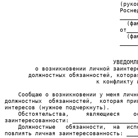
                                  (руко
                                  Росне
                                  _____
                                    (фа
                                  от___
                                    (фа
                                  _____
                                        
                                УВЕДОМЛЕ
         о возникновении личной заинтер
       должностных обязанностей, котора
                           к конфликту и
    Сообщаю о возникновении у меня личн
должностных  обязанностей,  которая при
интересов (нужное подчеркнуть).

    Обстоятельства,     являющиеся    о
заинтересованности: ___________________
    Должностные   обязанности,  на  исп
повлиять личная заинтересованность: ___