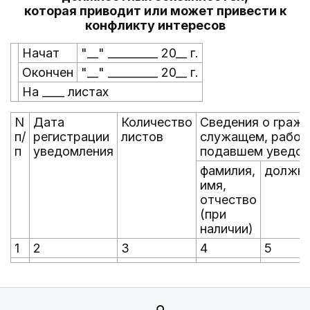
которая приводит или может привести к
конфликту интересов
Начат
"__" _________ 20__ г.
Окончен
"__" _________ 20__ г.
На ____ листах
N
Дата
Количество
Сведения о граж
п/
регистрации
листов
служащем, работ
п
уведомления
подавшем уведом
фамилия,
должно
имя,
отчество
(при
наличии)
1
2
3
4
5