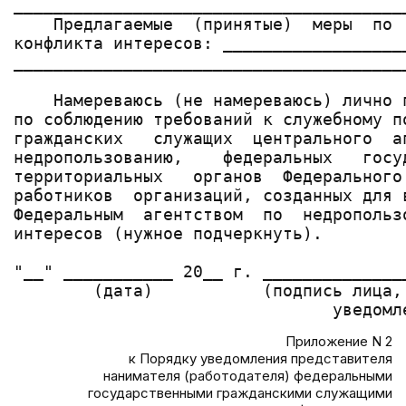
_______________________________________
    Предлагаемые  (принятые)  меры  по 
конфликта интересов: __________________
_______________________________________
    Намереваюсь (не намереваюсь) лично 
по соблюдению требований к служебному п
гражданских   служащих  центрального  а
недропользованию,    федеральных   госу
территориальных   органов  Федерального
работников  организаций, созданных для 
Федеральным  агентством  по  недропольз
интересов (нужное подчеркнуть).

"__" ___________ 20__ г. ______________
        (дата)           (подпись лица,
Приложение N 2
к Порядку уведомления представителя
нанимателя (работодателя) федеральными
государственными гражданскими служащими