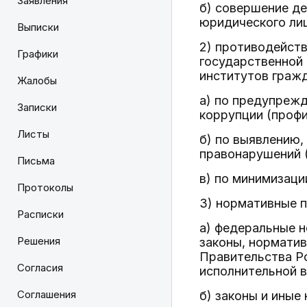
Заявления
б) совершение де
юридического ли
Выписки
2) противодейств
Графики
государственной 
институтов гражд
Жалобы
а) по предупреж
Записки
коррупции (профи
Листы
б) по выявлению
правонарушений (
Письма
в) по минимизаци
Протоколы
3) нормативные 
Расписки
а) федеральные 
Решения
законы, нормати
Правительства Р
Согласия
исполнительной в
Соглашения
б) законы и иные