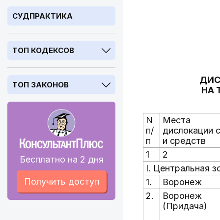
СУДПРАКТИКА
ТОП КОДЕКСОВ
ДИС
ТОП ЗАКОНОВ
НА 
N
Места
п/
дислокации 
п
и средств
1
2
Бесплатно на 2 дня
I. Центральная 
Получить доступ
1.
Воронеж
2.
Воронеж
(Придача)