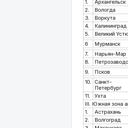
1.
Архангельск
2.
Вологда
3.
Воркута
4.
Калининград
5.
Великий Уст
6
Мурманск
7.
Нарьян-Мар
8.
Петрозаводс
9.
Псков
10.
Санкт-
Петербург
11.
Ухта
III. Южная зона
1.
Астрахань
2.
Волгоград
3.
Махачкала