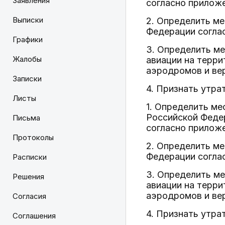
Заявления
согласно приложе
Выписки
2. Определить м
Федерации согла
Графики
3. Определить м
Жалобы
авиации на терр
аэродромов и ве
Записки
4. Признать утра
Листы
1. Определить ме
Российской Феде
Письма
согласно приложе
Протоколы
2. Определить м
Федерации согла
Расписки
3. Определить м
Решения
авиации на терр
аэродромов и ве
Согласия
4. Признать утра
Соглашения