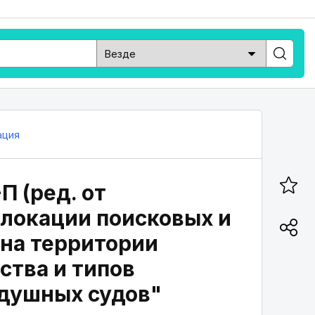
ация
П (ред. от
слокации поисковых и
 на территории
ства и типов
душных судов"