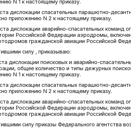
нию N 1 к настоящему приказу.
еста дислокации спасательных парашютно-десантн
сно приложению N 2 к настоящему приказу.
еста дислокации аварийно-спасательных команд 
итории Российской Федерации аэродромы, включе
ртодромов гражданской авиации Российской Феде
тившими силу , приказываю:
ста дислокации поисковых и аварийно-спасательны
рации, общее количество и типы дежурных поиск
нию N 1 к настоящему приказу.
еста дислокации спасательных парашютно-десантн
сно приложению N 2 к настоящему приказу.
еста дислокации аварийно-спасательных команд 
итории Российской Федерации аэродромы, включе
ртодромов гражданской авиации Российской Феде
тившими силу приказы Федерального агентства во