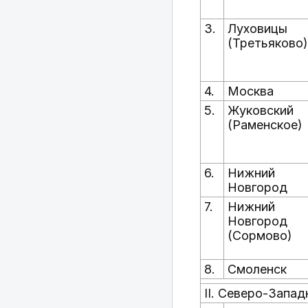
3.
Луховицы
(Третьяково)
4.
Москва
5.
Жуковский
(Раменское)
6.
Нижний
Новгород
7.
Нижний
Новгород
(Сормово)
8.
Смоленск
II. Северо-Запа