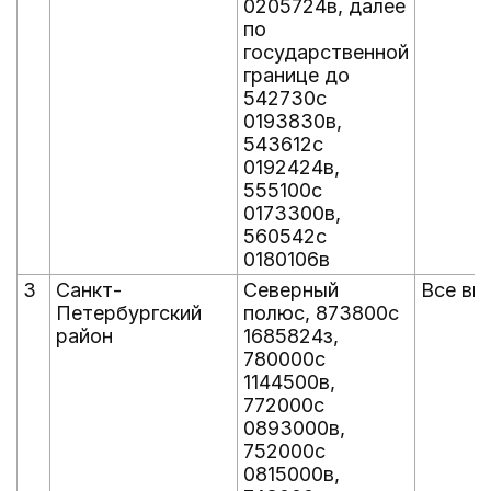
0205724в, далее
по
государственной
границе до
542730с
0193830в,
543612с
0192424в,
555100с
0173300в,
560542с
0180106в
3
Санкт-
Северный
Все вы
Петербургский
полюс, 873800с
район
1685824з,
780000с
1144500в,
772000с
0893000в,
752000с
0815000в,