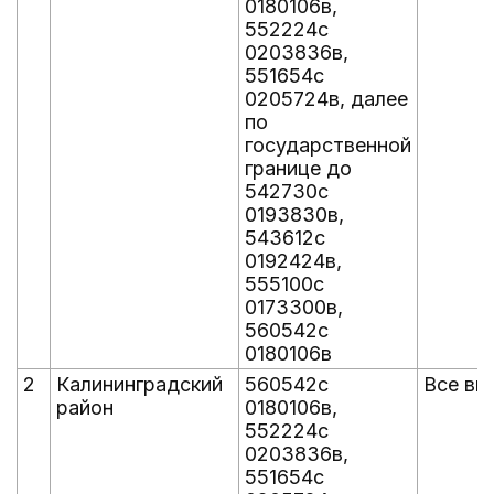
0180106в,
552224с
0203836в,
551654с
0205724в, далее
по
государственной
границе до
542730с
0193830в,
543612с
0192424в,
555100с
0173300в,
560542с
0180106в
2
Калининградский
560542с
Все вы
район
0180106в,
552224с
0203836в,
551654с