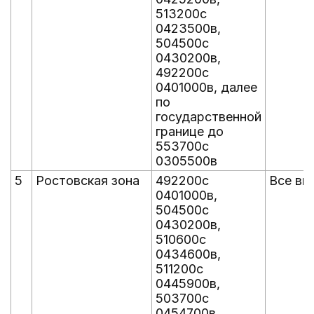
513200с
0423500в,
504500с
0430200в,
492200с
0401000в, далее
по
государственной
границе до
553700с
0305500в
5
Ростовская зона
492200с
Все вы
0401000в,
504500с
0430200в,
510600с
0434600в,
511200с
0445900в,
503700с
0454700в,