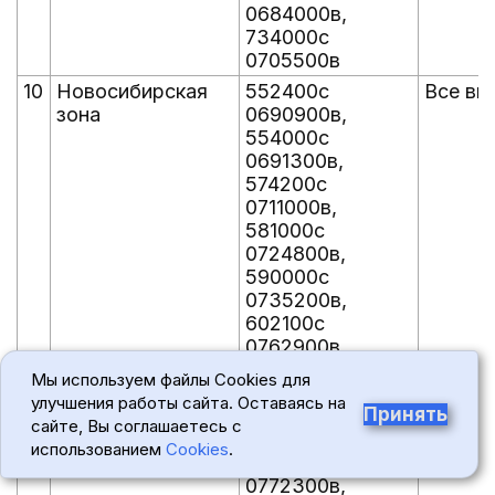
0684000в,
734000с
0705500в
10
Новосибирская
552400с
Все вы
зона
0690900в,
554000с
0691300в,
574200с
0711000в,
581000с
0724800в,
590000с
0735200в,
602100с
0762900в,
604300с
Мы используем файлы Cookies для
0770300в,
улучшения работы сайта. Оставаясь на
Принять
605100с
сайте, Вы соглашаетесь с
0770200в,
использованием
Cookies
.
605700с
0772300в,