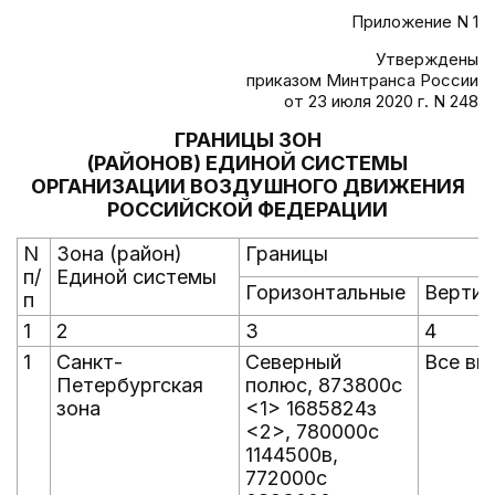
Приложение N 1
Утверждены
приказом Минтранса России
от 23 июля 2020 г. N 248
ГРАНИЦЫ ЗОН
(РАЙОНОВ) ЕДИНОЙ СИСТЕМЫ
ОРГАНИЗАЦИИ ВОЗДУШНОГО ДВИЖЕНИЯ
РОССИЙСКОЙ ФЕДЕРАЦИИ
N
Зона (район)
Границы
п/
Единой системы
Горизонтальные
Вертик
п
1
2
3
4
1
Санкт-
Северный
Все вы
Петербургская
полюс, 873800с
зона
<1> 1685824з
<2>, 780000с
1144500в,
772000с