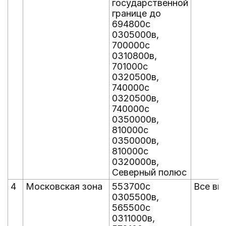
государственной
границе до
694800с
0305000в,
700000с
0310800в,
701000с
0320500в,
740000с
0320500в,
740000с
0350000в,
810000с
0350000в,
810000с
0320000в,
Северный полюс
4
Московская зона
553700с
Все вы
0305500в,
565500с
0311000в,