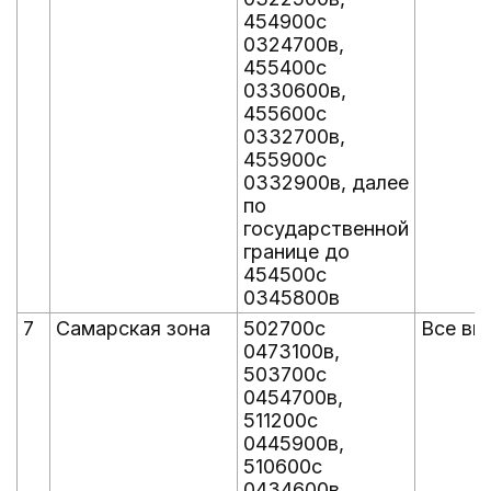
454900с
0324700в,
455400с
0330600в,
455600с
0332700в,
455900с
0332900в, далее
по
государственной
границе до
454500с
0345800в
7
Самарская зона
502700с
Все вы
0473100в,
503700с
0454700в,
511200с
0445900в,
510600с
0434600в,