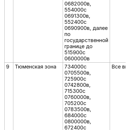
0682000в,
554000с
0691300в,
552400с
0690900в, далее
по
государственной
границе до
515900с
0600000в
9
Тюменская зона
734000с
Все вы
0705500в,
725900с
0742800в,
715300с
0760000в,
705200с
0783500в,
684000с
0800000в,
672400с