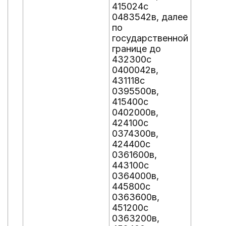
415024с
0483542в, далее
по
государственной
границе до
432300с
0400042в,
431118с
0395500в,
415400с
0402000в,
424100с
0374300в,
424400с
0361600в,
443100с
0364000в,
445800с
0363600в,
451200с
0363200в,