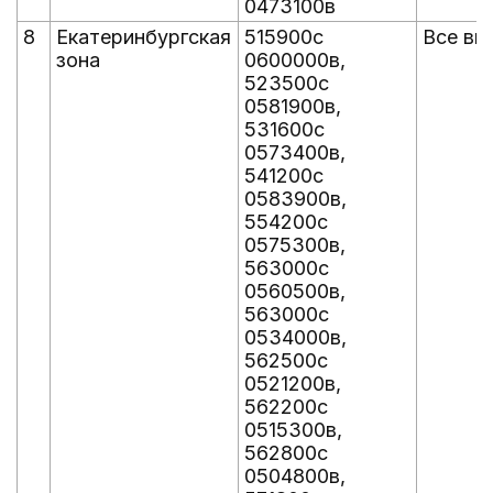
0473100в
8
Екатеринбургская
515900с
Все вы
зона
0600000в,
523500с
0581900в,
531600с
0573400в,
541200с
0583900в,
554200с
0575300в,
563000с
0560500в,
563000с
0534000в,
562500с
0521200в,
562200с
0515300в,
562800с
0504800в,