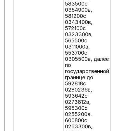
583500с
0354900в,
581200с
0343400в,
572100с
0323300в,
565500с
0311000в,
553700с
0305500в, далее
по
государственной
границе до
592818с
0280236в,
593642с
0273812в,
595300с
0255200в,
600800с
0263300в,