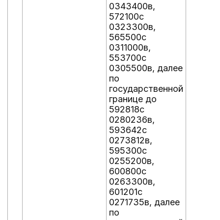
0343400в,
572100с
0323300в,
565500с
0311000в,
553700с
0305500в, далее
по
государственной
границе до
592818с
0280236в,
593642с
0273812в,
595300с
0255200в,
600800с
0263300в,
601201с
0271735в, далее
по