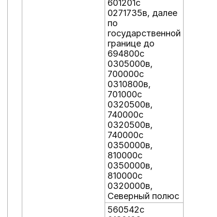
601201с
0271735в, далее
по
государственной
границе до
694800с
0305000в,
700000с
0310800в,
701000с
0320500в,
740000с
0320500в,
740000с
0350000в,
810000с
0350000в,
810000с
0320000в,
Северный полюс
560542с