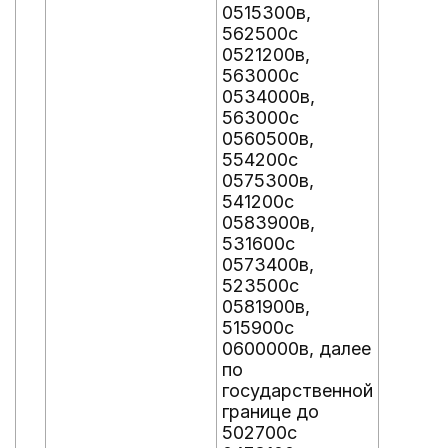
0515300в,
562500с
0521200в,
563000с
0534000в,
563000с
0560500в,
554200с
0575300в,
541200с
0583900в,
531600с
0573400в,
523500с
0581900в,
515900с
0600000в, далее
по
государственной
границе до
502700с