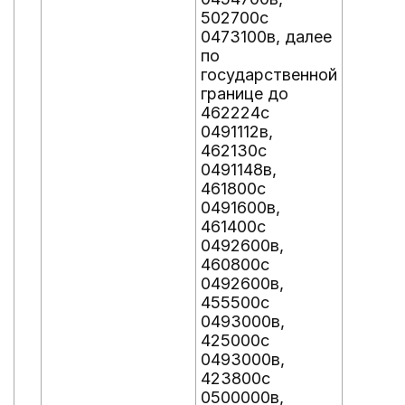
502700с
0473100в, далее
по
государственной
границе до
462224с
0491112в,
462130с
0491148в,
461800с
0491600в,
461400с
0492600в,
460800с
0492600в,
455500с
0493000в,
425000с
0493000в,
423800с
0500000в,