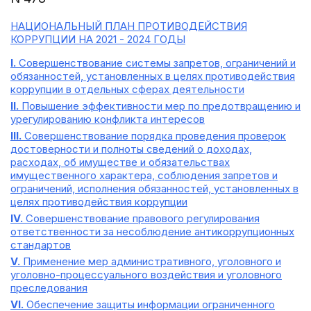
НАЦИОНАЛЬНЫЙ ПЛАН ПРОТИВОДЕЙСТВИЯ
КОРРУПЦИИ НА 2021 - 2024 ГОДЫ
I.
Совершенствование системы запретов, ограничений и
обязанностей, установленных в целях противодействия
коррупции в отдельных сферах деятельности
II.
Повышение эффективности мер по предотвращению и
урегулированию конфликта интересов
III.
Совершенствование порядка проведения проверок
достоверности и полноты сведений о доходах,
расходах, об имуществе и обязательствах
имущественного характера, соблюдения запретов и
ограничений, исполнения обязанностей, установленных в
целях противодействия коррупции
IV.
Совершенствование правового регулирования
ответственности за несоблюдение антикоррупционных
стандартов
V.
Применение мер административного, уголовного и
уголовно-процессуального воздействия и уголовного
преследования
VI.
Обеспечение защиты информации ограниченного