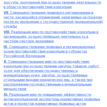
доступа, полученной при осуществлении деятельности
в области противодействия коррупции
VII.
Совершенствование правового регулирования в
части, касающейся ограничений, налагаемых на граждан
после их увольнения с государственной (муниципальной)
службы
VIII.
Реализация мер по противодействию коррупции в
организациях, осуществляющих деятельность в
частном секторе экономики
IX.
Совершенствование правовых и организационных
основ противодействия коррупции в субъектах
Российской Федерации
X.
Совершенствование мер по противодействию
коррупции при осуществлении закупок товаров, работ,
услуг для обеспечения государственных и
муниципальных нужд, закупок, осуществляемых
отдельными видами юридических лиц, а также при
распоряжении государственным и муниципальным
имуществом
XI.
Реализация мер по повышению эффективности
антикоррупционной экспертизы нормативных правовых
актов и проектов нормативных правовых актов