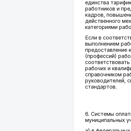
единства тарифи
работников и пре
кадров, повышени
действенного ме
категориями рабо
Если в соответст
выполнением раб
предоставление к
(профессий) рабо
соответствовать
рабочих и квали
справочником ра
руководителей, 
стандартов.
6. Системы оплат
муниципальных у
а) в федеральных