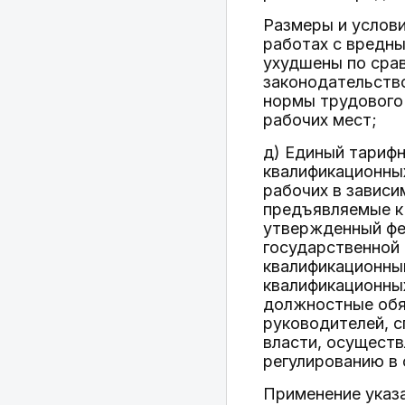
Размеры и услови
работах с вредны
ухудшены по сра
законодательств
нормы трудового 
рабочих мест;
д) Единый тарифн
квалификационны
рабочих в зависи
предъявляемые к
утвержденный фе
государственной 
квалификационны
квалификационны
должностные обяз
руководителей, 
власти, осущест
регулированию в 
Применение указ