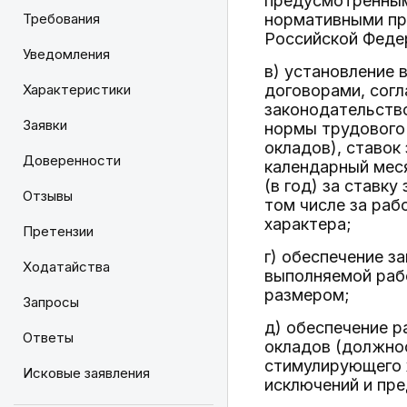
предусмотренны
Требования
нормативными пр
Российской Федер
Уведомления
в) установление 
Характеристики
договорами, сог
законодательств
Заявки
нормы трудового
окладов), ставок
Доверенности
календарный меся
(в год) за ставк
Отзывы
том числе за раб
характера;
Претензии
г) обеспечение з
Ходатайства
выполняемой рабо
размером;
Запросы
д) обеспечение р
Ответы
окладов (должнос
стимулирующего х
Исковые заявления
исключений и пре