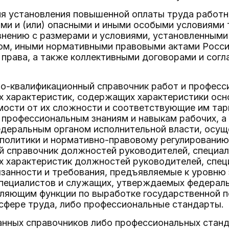
я установления повышенной оплаты труда работни
ми и (или) опасными и иными особыми условиями т
внению с размерами и условиями, установленными
ом, иными нормативными правовыми актами Росс
права, а также коллективными договорами и сог
о-квалификационный справочник работ и професси
х характеристик, содержащих характеристики осн
мости от их сложности и соответствующие им тар
 профессиональным знаниям и навыкам рабочих, а
деральным органом исполнительной власти, осу
политики и нормативно-правовому регулированию
й справочник должностей руководителей, специал
х характеристик должностей руководителей, спе
анности и требования, предъявляемые к уровню 
специалистов и служащих, утверждаемых федерал
вляющим функции по выработке государственной 
сфере труда, либо профессиональные стандарты.
анных справочников либо профессиональных станд