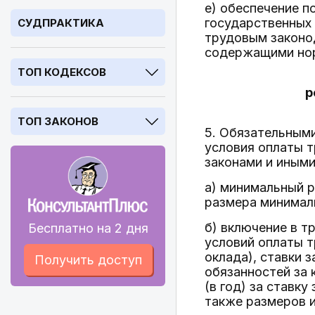
е) обеспечение 
государственных 
СУДПРАКТИКА
трудовым законо
содержащими нор
ТОП КОДЕКСОВ
р
ТОП ЗАКОНОВ
5. Обязательным
условия оплаты 
законами и иным
а) минимальный 
размера минимал
б) включение в т
Бесплатно на 2 дня
условий оплаты т
оклада), ставки 
Получить доступ
обязанностей за 
(в год) за ставк
также размеров и