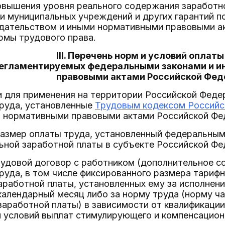
повышения уровня реального содержания заработн
и муниципальных учреждений и других гарантий п
дательством и иными нормативными правовыми а
мы трудового права.
III. Перечень норм и условий оплаты
егламентируемых федеральными законами и 
правовыми актами Российской Фед
и для применения на территории Российской Фед
труда, установленные
Трудовым кодексом Российс
и нормативными правовыми актами Российской Фе
размер оплаты труда, установленный федеральным
ьной заработной платы в субъекте Российской Фе
рудовой договор с работником (дополнительное с
руда, в том числе фиксированного размера тарифн
заработной платы, установленных ему за исполнен
календарный месяц либо за норму труда (норму ч
у заработной платы) в зависимости от квалификаци
 условий выплат стимулирующего и компенсацион