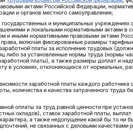
ми
Трудовым кодексом Российской Федерации
, ф
авовыми актами Российской Федерации, нормати
ации и органов местного самоуправления;
в государственных и муниципальных учреждениях 
лашениями и локальными нормативными актами в с
ом и иными нормативными правовыми актами Рос
 права, включая фиксированные размеры тарифных
 заработной платы за исполнение трудовых (долж
ц либо за установленные нормы труда (нормы ча
у заработной платы), а также размеры доплат и на
оту в условиях, отклоняющихся от нормальных, 
ависимости заработной платы каждого работника 
ты, количества и качества затраченного труда б
авной оплаты за труд равной ценности при устано
тных окладов), ставок заработной платы, выплат
арактера, а также недопущение какой бы то ни б
дпочтений, не связанных с деловыми качествами р