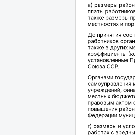
в) размеры район
платы работников
также размеры пр
местностях и по
До принятия соо
работников орган
также в других 
коэффициенты (ко
установленные П
Союза ССР.
Органами государ
самоуправления 
учреждений, фин
местных бюджето
правовым актом 
повышения район
Федерации муниц
г) размеры и усл
работах с вредны