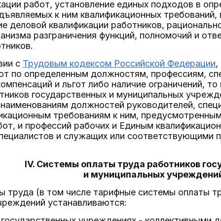
кации работ, установление единых подходов в оп
дъявляемых к ним квалификационных требований,
е деловой квалификации работников, рационально
ханизма разграничения функций, полномочий и от
тников.
вии с
Трудовым кодексом Российской Федерации
,
от по определенным должностям, профессиям, сп
омпенсаций и льгот либо наличие ограничений, т
тников государственных и муниципальных учрежд
 наименованиям должностей руководителей, спец
фикационным требованиям к ним, предусмотренны
бот, и профессий рабочих и Единым квалификаци
специалистов и служащих или соответствующими 
IV. Системы оплаты труда работников го
и муниципальных учреждени
ы труда (в том числе тарифные системы оплаты т
чреждений устанавливаются:
 государственных учреждениях - коллективными д