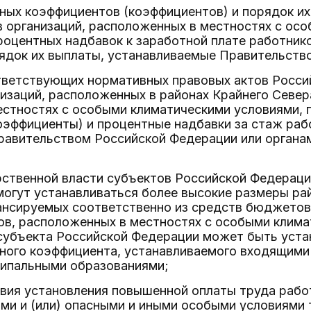
ных коэффициентов (коэффициентов) и порядок их
 организаций, расположенных в местностях с осо
оцентных надбавок к заработной плате работнико
рядок их выплаты, устанавливаемые Правительств
тветствующих нормативных правовых актов Россий
изаций, расположенных в районах Крайнего Севера
местностях с особыми климатическими условиями,
эффициенты) и процентные надбавки за стаж рабо
равительством Российской Федерации или органа
ственной власти субъектов Российской Федераци
могут устанавливаться более высокие размеры ра
ансируемых соответственно из средств бюджетов
в, расположенных в местностях с особыми клим
субъекта Российской Федерации может быть уста
ного коэффициента, устанавливаемого входящими 
ипальными образованиями;
овия установления повышенной оплаты труда рабо
ми и (или) опасными и иными особыми условиями 