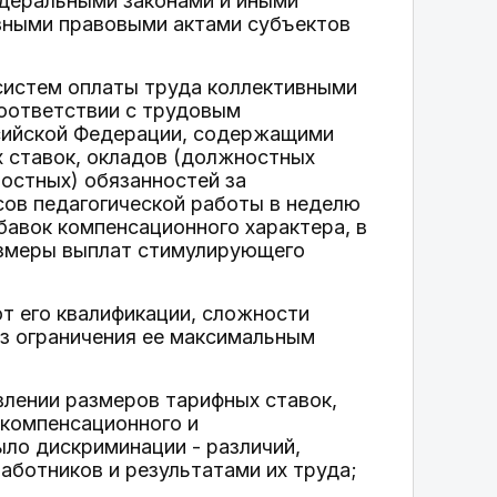
едеральными законами и иными
вными правовыми актами субъектов
систем оплаты труда коллективными
оответствии с трудовым
сийской Федерации, содержащими
 ставок, окладов (должностных
ностных) обязанностей за
сов педагогической работы в неделю
дбавок компенсационного характера, в
размеры выплат стимулирующего
от его квалификации, сложности
ез ограничения ее максимальным
влении размеров тарифных ставок,
 компенсационного и
ыло дискриминации - различий,
аботников и результатами их труда;