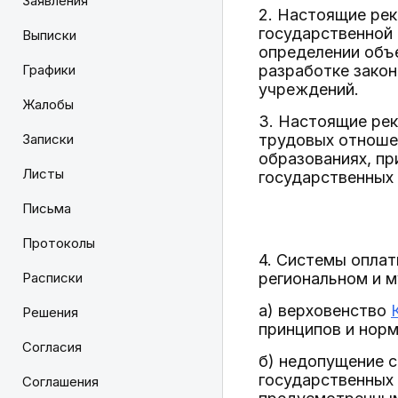
Заявления
2. Настоящие ре
государственной 
Выписки
определении объ
Графики
разработке закон
учреждений.
Жалобы
3. Настоящие ре
Записки
трудовых отноше
образованиях, пр
Листы
государственных 
Письма
Протоколы
4. Системы опла
Расписки
региональном и 
а) верховенство
Решения
принципов и нор
Согласия
б) недопущение с
государственных 
Соглашения