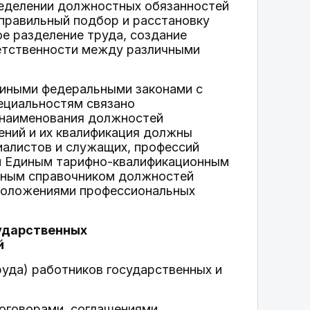
ределении должностных обязанностей
 правильный подбор и расстановку
е разделение труда, создание
ветственности между различными
 иными федеральными законами с
ециальностям связано
о наименования должностей
ений и их квалификация должны
иалистов и служащих, профессий
м Единым тарифно-квалификационным
онным справочником должностей
положениями профессиональных
сударственных
й
руда) работников государственных и
оговорами, соглашениями,