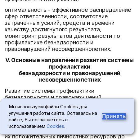
оптимальность - эффективное распределение
сфер ответственности, соответствие
затраченных усилий, средств и времени
качеству достигнутого результата,
мониторинг результатов деятельности по
профилактике безнадзорности и
правонарушений несовершеннолетних.
V. Основные направления развития системы
профилактики
безнадзорности и правонарушений
несовершеннолетних
Развитие системы профилактики
безнадзорности и правонарушений
несовершеннолетних основывается на раннем
Мы используем файлы Cookies для
предупреждении правонарушений
улучшения работы сайта. Оставаясь на
Принять
несовершеннолетних и предусматривает
сайте, Вы соглашаетесь с
создание благоприятных условий для их
использованием
Cookies
.
социального развития, раскрытия и усиления
их положительных личностных ресурсов до