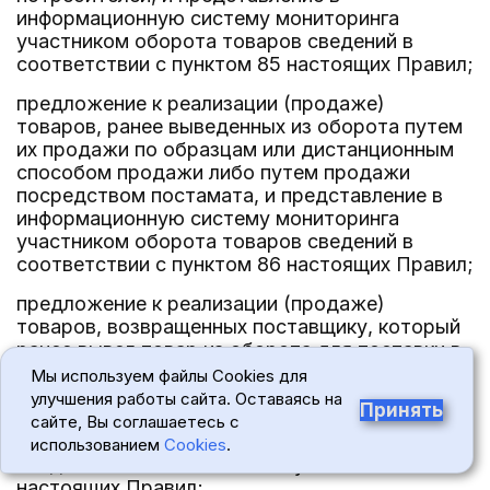
информационную систему мониторинга
участником оборота товаров сведений в
соответствии с пунктом 85 настоящих Правил;
предложение к реализации (продаже)
товаров, ранее выведенных из оборота путем
их продажи по образцам или дистанционным
способом продажи либо путем продажи
посредством постамата, и представление в
информационную систему мониторинга
участником оборота товаров сведений в
соответствии с пунктом 86 настоящих Правил;
предложение к реализации (продаже)
товаров, возвращенных поставщику, который
ранее вывел товар из оборота для поставки в
целях, не связанных с последующей
Мы используем файлы Cookies для
реализацией (продажей) товаров, и
улучшения работы сайта. Оставаясь на
Принять
представление в информационную систему
сайте, Вы соглашаетесь с
мониторинга участником оборота товаров
использованием
Cookies
.
сведений в соответствии с пунктом 87
настоящих Правил;