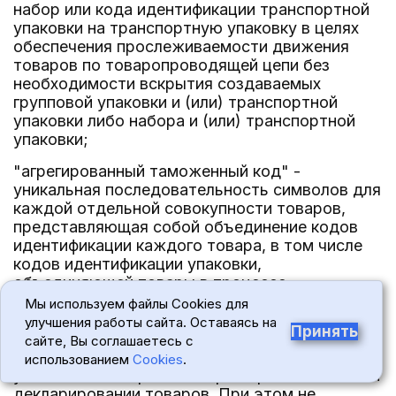
набор или кода идентификации транспортной
упаковки на транспортную упаковку в целях
обеспечения прослеживаемости движения
товаров по товаропроводящей цепи без
необходимости вскрытия создаваемых
групповой упаковки и (или) транспортной
упаковки либо набора и (или) транспортной
упаковки;
"агрегированный таможенный код" -
уникальная последовательность символов для
каждой отдельной совокупности товаров,
представляющая собой объединение кодов
идентификации каждого товара, в том числе
кодов идентификации упаковки,
объединяющей товары в процессе
агрегирования, формируемая оператором
Мы используем файлы Cookies для
информационной системы мониторинга в
улучшения работы сайта. Оставаясь на
Принять
целях идентификации товаров в соответствии
сайте, Вы соглашаетесь с
с настоящими Правилами, используемая
использованием
Cookies
.
участником оборота товаров при таможенном
декларировании товаров. При этом не