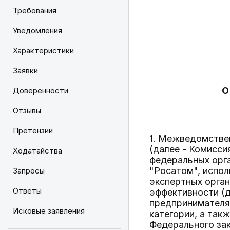
Требования
Уведомления
Характеристики
Заявки
О
Доверенности
Отзывы
Претензии
1. Межведомстве
(далее - Комисс
Ходатайства
федеральных орга
"Росатом", испо
Запросы
экспертных орга
Ответы
эффективности (
предпринимателям
Исковые заявления
категории, а такж
Федерального зак