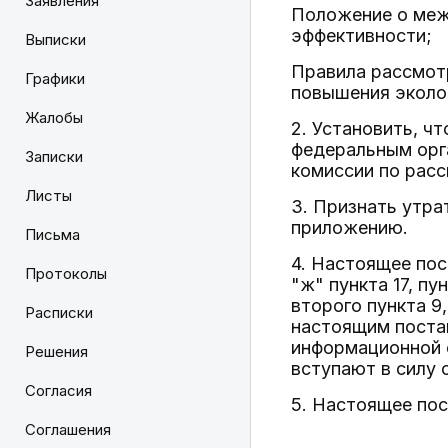
Заявления
Положение о меж
эффективности;
Выписки
Правила рассмот
Графики
повышения эколо
Жалобы
2. Установить, ч
федеральным орг
Записки
комиссии по рас
Листы
3. Признать утр
приложению.
Письма
4. Настоящее пос
Протоколы
"ж" пункта 17, п
второго пункта 9,
Расписки
настоящим поста
информационной с
Решения
вступают в силу с
Согласия
5. Настоящее пос
Соглашения