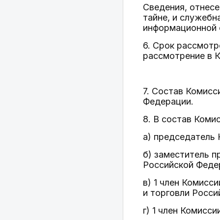
Сведения, отнесе
тайне, и служеб
информационной 
6. Срок рассмотр
рассмотрение в К
7. Состав Комис
Федерации.
8. В состав Коми
а) председатель
б) заместитель 
Российской Феде
в) 1 член Комис
и торговли Росси
г) 1 член Комисс