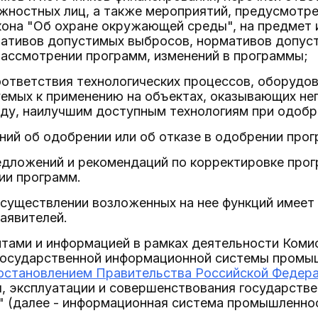
ностных лиц, а также мероприятий, предусмотрен
кона "Об охране окружающей среды", на предмет 
ативов допустимых выбросов, нормативов допуст
рассмотрении программ, изменений в программы;
оответствия технологических процессов, оборудов
емых к применению на объектах, оказывающих нег
у, наилучшим доступным технологиям при одобр
ний об одобрении или об отказе в одобрении прог
едложений и рекомендаций по корректировке прог
ии программ.
осуществлении возложенных на нее функций имеет
аявителей.
нтами и информацией в рамках деятельности Коми
государственной информационной системы промыш
остановлением Правительства Российской Федерац
я, эксплуатации и совершенствования государств
 (далее - информационная система промышленнос