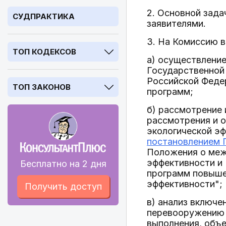
2. Основной зада
СУДПРАКТИКА
заявителями.
3. На Комиссию 
ТОП КОДЕКСОВ
а) осуществление
Государственной 
Российской Феде
ТОП ЗАКОНОВ
программ;
б) рассмотрение 
рассмотрения и 
экологической э
постановлением П
Положения о меж
эффективности и
Бесплатно на 2 дня
программ повыше
эффективности";
Получить доступ
в) анализ включе
перевооружению 
выполнения, объе