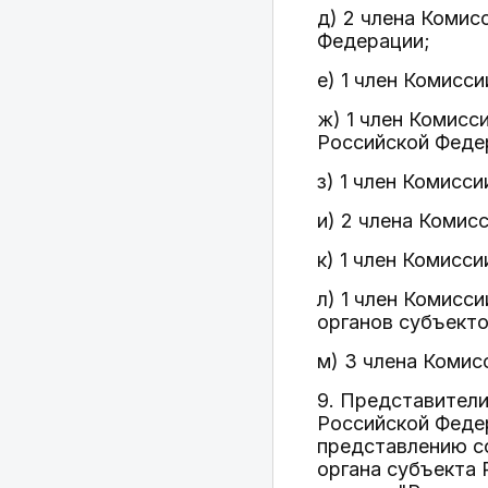
д) 2 члена Комис
Федерации;
е) 1 член Комисс
ж) 1 член Комисс
Российской Феде
з) 1 член Комисс
и) 2 члена Комис
к) 1 член Комисс
л) 1 член Комисс
органов субъект
м) 3 члена Комис
9. Представители
Российской Федер
представлению с
органа субъекта