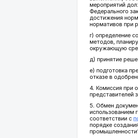
мероприятий долж
Федерального за
достижения норм
нормативов при 
г) определение с
методов, планиру
окружающую сред
д) принятие реше
е) подготовка пр
отказе в одобрен
4. Комиссия при 
представителей з
5. Обмен докуме
использованием 
соответствии с
п
порядке создани
промышленности"