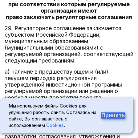
при соответствии которым регулируемые
организации имеют
право заключать регуляторные соглашения
29. Регуляторное соглашение заключается
субъектом Российской Федерации,
муниципальным образованием
(муниципальными образованиями) с
регулируемой организацией, соответствующей
следующим требованиям:
а) наличие в предшествующем и (или)
текущем периодах регулирования
утвержденной инвестиционной программы
регулируемой организации или решения о
необходимости доработки проекта
инвестиционной программы регулируемой
Мы используем файлы Cookies для
организации с указанием причин отказа в
улучшения работы сайта. Оставаясь на
Принять
утверждении указанной инвестиционной
сайте, Вы соглашаетесь с
программы по основанию, предусмотренному
использованием
Cookies
.
подпунктом "в" пункта 17(1) Правил
разработки, согласования, утверждения и