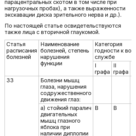
парацентральных скотом в том числе при
нагрузочных пробах), а также выраженности
экскавации диска зрительного нерва и др.).
По настоящей статье освидетельствуются
также лица с вторичной глаукомой.
Статья
Наименование
Категория
расписания
болезней, степень
годности к вое
болезней
нарушения
службе
функции
I
II
II
графа
графа
г
33
Болезни мышц
глаза, нарушения
содружественного
движения глаз:
а) стойкий паралич
В
В
Б
двигательных
И
мышц глазного
яблока при
наличии диплопии