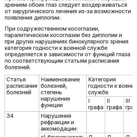
зрением обоих глаз следует воздерживаться
от хирургического лечения из-за возможности
появления диплопии.
При содружественном косоглазии,
паралитическом косоглазии без диплопии и
при других нарушениях бинокулярного зрения
категория годности к военной службе
определяется в зависимости от функций глаза
по соответствующим статьям расписания
болезней.
Статья
Наименование
Категория
расписания
болезней,
годности к военн
болезней
степень
службе
нарушения
I
II
III
функции
графа
графа
гра
34
Нарушения
рефракции и
аккомодации: