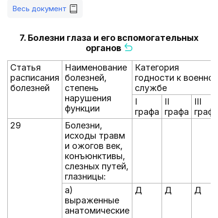
Весь документ
7. Болезни глаза и его вспомогательных
органов
Статья
Наименование
Категория
расписания
болезней,
годности к военно
болезней
степень
службе
нарушения
I
II
III
функции
графа
графа
граф
29
Болезни,
исходы травм
и ожогов век,
конъюнктивы,
слезных путей,
глазницы:
а)
Д
Д
Д
выраженные
анатомические