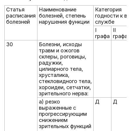
Статья
Наименование
Категория
расписания
болезней, степень
годности к в
болезней
нарушения функции
службе
I
II
графа
графа
30
Болезни, исходы
травм и ожогов
склеры, роговицы,
радужки,
цилиарного тела,
хрусталика,
стекловидного тела,
хороидеи, сетчатки,
зрительного нерва:
а) резко
Д
Д
выраженные с
прогрессирующим
снижением
зрительных функций