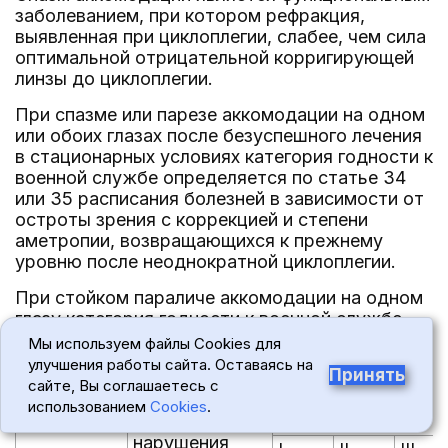
заболеванием, при котором рефракция,
выявленная при циклоплегии, слабее, чем сила
оптимальной отрицательной корригирующей
линзы до циклоплегии.
При спазме или парезе аккомодации на одном
или обоих глазах после безуспешного лечения
в стационарных условиях категория годности к
военной службе определяется по статье 34
или 35 расписания болезней в зависимости от
остроты зрения с коррекцией и степени
аметропии, возвращающихся к прежнему
уровню после неоднократной циклоплегии.
При стойком параличе аккомодации на одном
глазу категория годности к военной службе
определяется в зависимости от функций глаза.
Мы используем файлы Cookies для
улучшения работы сайта. Оставаясь на
Принять
Статья
Наименование
Категория
сайте, Вы соглашаетесь с
расписания
болезней,
годности к военно
использованием
Cookies
.
болезней
степень
службе
нарушения