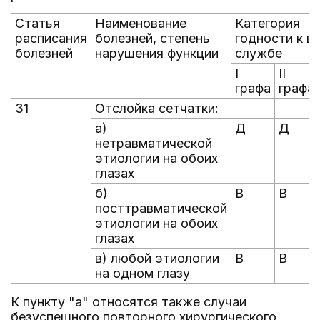
Статья
Наименование
Категория
расписания
болезней, степень
годности к в
болезней
нарушения функции
службе
I
II
графа
графа
31
Отслойка сетчатки:
а)
Д
Д
нетравматической
этиологии на обоих
глазах
б)
В
В
посттравматической
этиологии на обоих
глазах
в) любой этиологии
В
В
на одном глазу
К пункту "а" относятся также случаи
безуспешного повторного хирургического