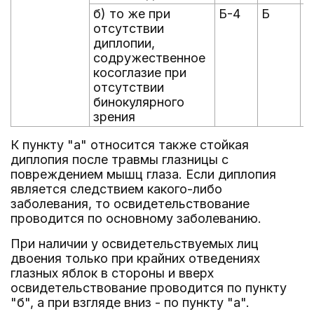
б) то же при
Б-4
Б
А
отсутствии
диплопии,
содружественное
косоглазие при
отсутствии
бинокулярного
зрения
К пункту "а" относится также стойкая
диплопия после травмы глазницы с
повреждением мышц глаза. Если диплопия
является следствием какого-либо
заболевания, то освидетельствование
проводится по основному заболеванию.
При наличии у освидетельствуемых лиц
двоения только при крайних отведениях
глазных яблок в стороны и вверх
освидетельствование проводится по пункту
"б", а при взгляде вниз - по пункту "а".