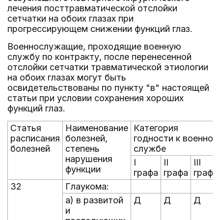
лечения посттравматической отслойки
сетчатки на обоих глазах при
прогрессирующем снижении функций глаз.
Военнослужащие, проходящие военную
службу по контракту, после перенесенной
отслойки сетчатки травматической этиологии
на обоих глазах могут быть
освидетельствованы по пункту "в" настоящей
статьи при условии сохранения хороших
функций глаз.
Статья
Наименование
Категория
расписания
болезней,
годности к военной
болезней
степень
службе
нарушения
I
II
III
функции
графа
графа
графа
32
Глаукома:
а) в развитой
Д
Д
Д
и