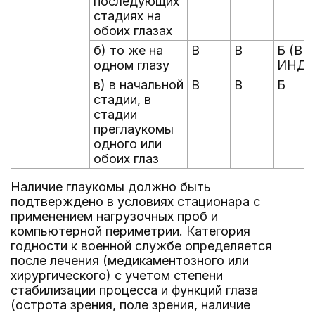
последующих
стадиях на
обоих глазах
б) то же на
В
В
Б (В -
одном глазу
ИНД)
в) в начальной
В
В
Б
стадии, в
стадии
преглаукомы
одного или
обоих глаз
Наличие глаукомы должно быть
подтверждено в условиях стационара с
применением нагрузочных проб и
компьютерной периметрии. Категория
годности к военной службе определяется
после лечения (медикаментозного или
хирургического) с учетом степени
стабилизации процесса и функций глаза
(острота зрения, поле зрения, наличие