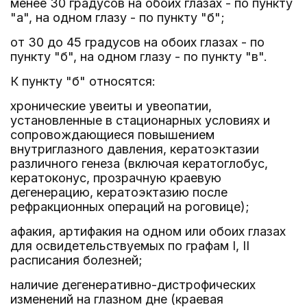
менее 30 градусов на обоих глазах - по пункту
"а", на одном глазу - по пункту "б";
от 30 до 45 градусов на обоих глазах - по
пункту "б", на одном глазу - по пункту "в".
К пункту "б" относятся:
хронические увеиты и увеопатии,
установленные в стационарных условиях и
сопровождающиеся повышением
внутриглазного давления, кератоэктазии
различного генеза (включая кератоглобус,
кератоконус, прозрачную краевую
дегенерацию, кератоэктазию после
рефракционных операций на роговице);
афакия, артифакия на одном или обоих глазах
для освидетельствуемых по графам I, II
расписания болезней;
наличие дегенеративно-дистрофических
изменений на глазном дне (краевая