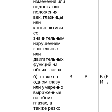
изменения или
недостатки
положения
век, глазницы
или
конъюнктивы
со
значительным
нарушением
зрительных
или
двигательных
функций на
обоих глазах
б) то же на
В
В
Б (В -
одном глазу
ИНД
или умеренно
выраженные
на обоих
глазах, а
также резко