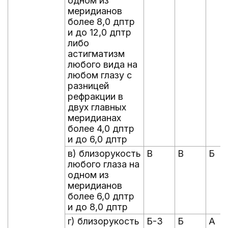
одном из
меридианов
более 8,0 дптр
и до 12,0 дптр
либо
астигматизм
любого вида на
любом глазу с
разницей
рефракции в
двух главных
меридианах
более 4,0 дптр
и до 6,0 дптр
в) близорукость
В
В
Б
любого глаза на
одном из
меридианов
более 6,0 дптр
и до 8,0 дптр
г) близорукость
Б-3
Б
А