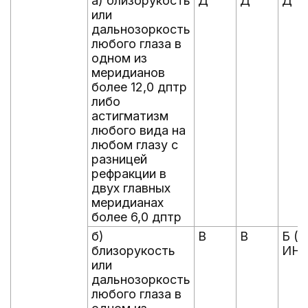
а) близорукость
Д
Д
Д
или
дальнозоркость
любого глаза в
одном из
меридианов
более 12,0 дптр
либо
астигматизм
любого вида на
любом глазу с
разницей
рефракции в
двух главных
меридианах
более 6,0 дптр
б)
В
В
Б (В
близорукость
ИНД
или
дальнозоркость
любого глаза в