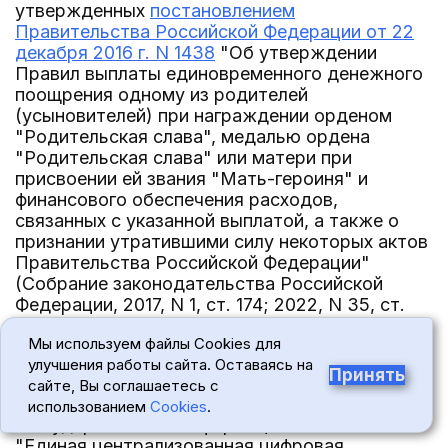
утвержденных
постановлением
Правительства Российской Федерации от 22
декабря 2016 г. N 1438
"Об утверждении
Правил выплаты единовременного денежного
поощрения одному из родителей
(усыновителей) при награждении орденом
"Родительская слава", медалью ордена
"Родительская слава" или матери при
присвоении ей звания "Мать-героиня" и
финансового обеспечения расходов,
связанных с указанной выплатой, а также о
признании утратившими силу некоторых актов
Правительства Российской Федерации"
(Собрание законодательства Российской
Федерации, 2017, N 1, ст. 174; 2022, N 35, ст.
6118; 2023, N 1, ст. 261):
Мы используем файлы Cookies для
а) в абзаце первом слова "Единой
улучшения работы сайта. Оставаясь на
Принять
государственной информационной системы
сайте, Вы соглашаетесь с
социального обеспечения" заменить словами
использованием
Cookies
.
"государственной информационной системы
"Единая централизованная цифровая