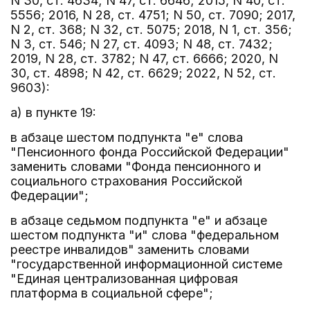
N 30, ст. 4634; N 47, ст. 6646; 2015, N 40, ст.
5556; 2016, N 28, ст. 4751; N 50, ст. 7090; 2017,
N 2, ст. 368; N 32, ст. 5075; 2018, N 1, ст. 356;
N 3, ст. 546; N 27, ст. 4093; N 48, ст. 7432;
2019, N 28, ст. 3782; N 47, ст. 6666; 2020, N
30, ст. 4898; N 42, ст. 6629; 2022, N 52, ст.
9603):
а) в пункте 19:
в абзаце шестом подпункта "е" слова
"Пенсионного фонда Российской Федерации"
заменить словами "Фонда пенсионного и
социального страхования Российской
Федерации";
в абзаце седьмом подпункта "е" и абзаце
шестом подпункта "и" слова "федеральном
реестре инвалидов" заменить словами
"государственной информационной системе
"Единая централизованная цифровая
платформа в социальной сфере";