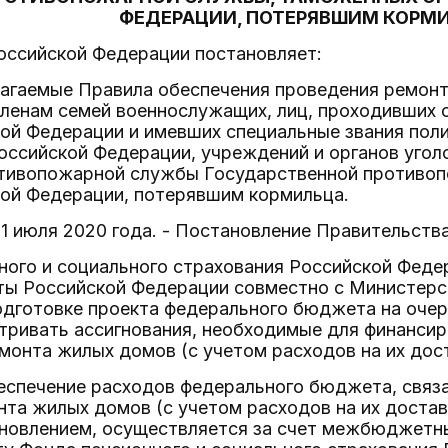
ФЕДЕРАЦИИ, ПОТЕРЯВШИМ КОРМ
оссийской Федерации постановляет:
илагаемые Правила обеспечения проведения ремон
ленам семей военнослужащих, лиц, проходивших с
ой Федерации и имевших специальные звания поли
оссийской Федерации, учреждений и органов угол
тивопожарной службы Государственной противо
кой Федерации, потерявшим кормильца.
с 1 июля 2020 года. - Постановление Правительства
ного и социального страхования Российской Феде
ты Российской Федерации совместно с Министерс
одготовке проекта федерального бюджета на очер
тривать ассигнования, необходимые для финансир
монта жилых домов (с учетом расходов на их дос
еспечение расходов федерального бюджета, связа
та жилых домов (с учетом расходов на их достав
новлением, осуществляется за счет межбюджетны