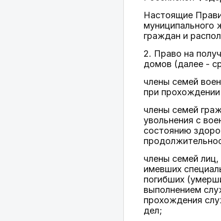
Настоящие Прави
муниципального 
граждан и распо
2. Право на пол
домов (далее - с
члены семей воен
при прохождении
члены семей граж
увольнения с вое
состоянию здоро
продолжительнос
члены семей лиц,
имевших специаль
погибших (умерши
выполнением служ
прохождения служ
дел;