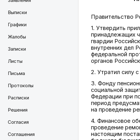
Заявления
Выписки
Правительство Р
Графики
1. Утвердить пр
принадлежащих ч
Жалобы
гвардии Российск
внутренних дел Р
Записки
федеральной про
органов Российс
Листы
2. Утратил силу 
Письма
3. Фонду пенсион
Протоколы
социальной защи
Федерации при п
Расписки
период предусма
на проведение ре
Решения
4. Финансовое об
Согласия
проведение ремон
настоящим поста
Соглашения