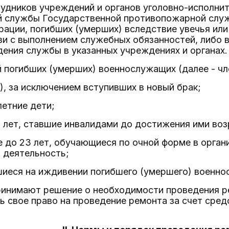
рудников учреждений и органов уголовно-исполни
 службы Государственной противопожарной служ
ации, погибших (умерших) вследствие увечья или
зи с выполнением служебных обязанностей, либо 
ения службы в указанных учреждениях и органах.
й погибших (умерших) военнослужащих (далее - чл
), за исключением вступивших в новый брак;
етние дети;
8 лет, ставшие инвалидами до достижения ими возр
те до 23 лет, обучающиеся по очной форме в орга
 деятельность;
шиеся на иждивении погибшего (умершего) военно
принимают решение о необходимости проведения 
ь свое право на проведение ремонта за счет сред