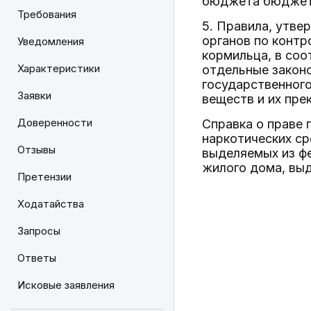
бюджета бюджету
Требования
5. Правила, утв
органов по контр
Уведомления
кормильца, в соо
Характеристики
отдельные закон
государственного
Заявки
веществ и их пре
Доверенности
Справка о праве 
наркотических ср
Отзывы
выделяемых из ф
жилого дома, вы
Претензии
Ходатайства
Запросы
Ответы
Исковые заявления