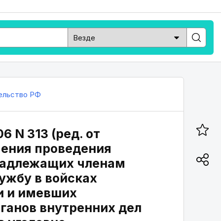
ельство РФ
 N 313 (ред. от
чения проведения
надлежащих членам
ужбу в войсках
и и имевших
ганов внутренних дел