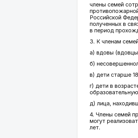
члены семей сот
противопожарной
Российской Федер
полученных в свя
в период прохожд
3. К членам семе
а) вдовы (вдовцы
б) несовершеннол
в) дети старше 1
г) дети в возрас
образовательную
д) лица, находив
4. Члены семей 
могут реализоват
лет.