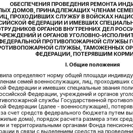
ОБЕСПЕЧЕНИЯ ПРОВЕДЕНИЯ РЕМОНТА ИН
ЫХ ДОМОВ, ПРИНАДЛЕЖАЩИХ ЧЛЕНАМ СЕМЕ
ИЦ, ПРОХОДИВШИХ СЛУЖБУ В ВОЙСКАХ НАЦИ
СИЙСКОЙ ФЕДЕРАЦИИ И ИМЕВШИХ СПЕЦИАЛЬН
ТРУДНИКОВ ОРГАНОВ ВНУТРЕННИХ ДЕЛ РОСС
ЧРЕЖДЕНИЙ И ОРГАНОВ УГОЛОВНО-ИСПОЛНИ
ФЕДЕРАЛЬНОЙ ПРОТИВОПОЖАРНОЙ СЛУЖБЫ 
РОТИВОПОЖАРНОЙ СЛУЖБЫ, ТАМОЖЕННЫХ ОР
ФЕДЕРАЦИИ, ПОТЕРЯВШИМ КОРМ
I. Общие положения
авила определяют норму общей площади индивиду
ленам семей военнослужащих, лиц, проходивших с
ой Федерации и имевших специальные звания поли
оссийской Федерации, учреждений и органов угол
тивопожарной службы Государственной противо
кой Федерации (далее - военнослужащие), потеря
 за счет средств федерального бюджета путем в
 жилые дома), порядок расчета размера этих сре
и и территориальными органами Фонда пенсионно
ации в связи с выделением средств на проведен