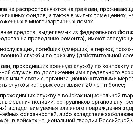
ла не распространяются на граждан, проживающи
жилищных фондов, а также в жилых помещениях, н
ложенных в многоквартирных домах.
учение средств, выделяемых из федерального бюд
редства на проведение ремонта), имеют следующи
нослужащих, погибших (умерших) в период прохо
 военной службы по призыву (действительной сро
дан, проходивших военную службу по контракту и
нной службы по достижении ими предельного возр
вья или в связи с организационно-штатными меро
ть службы которых составляет 20 лет и более;
 проходивших службу в войсках национальной гва
ные звания полиции, сотрудников органов внутре
х) вследствие увечья или иного повреждения здор
ебных обязанностей, либо вследствие заболевани
бы в войсках национальной гвардии Российской 