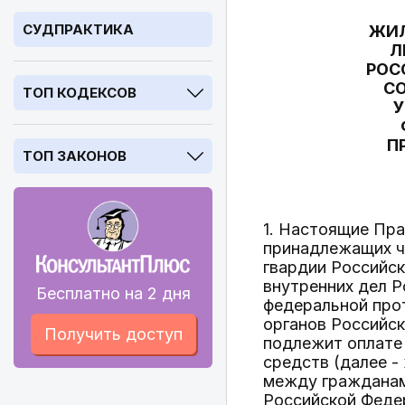
СУДПРАКТИКА
ЖИЛ
Л
РОС
СО
ТОП КОДЕКСОВ
У
П
ТОП ЗАКОНОВ
1. Настоящие Пр
принадлежащих ч
гвардии Российск
внутренних дел Р
Бесплатно на 2 дня
федеральной про
органов Российс
Получить доступ
подлежит оплате
средств (далее -
между гражданам
Российской Федер