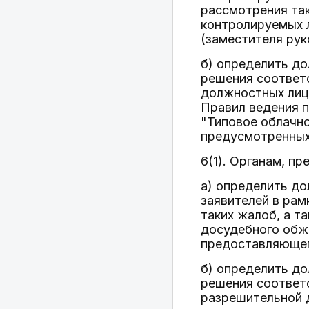
рассмотрения так
контролируемых 
(заместителя рук
б) определить д
решения соответс
должностных лиц,
Правил ведения 
"Типовое облачно
предусмотренных
6(1). Органам, п
а) определить д
заявителей в рам
таких жалоб, а т
досудебного обжа
предоставляющег
б) определить д
решения соответ
разрешительной д