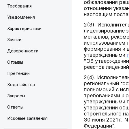
обжалования реше
Требования
отношении указа
настоящим поста
Уведомления
2(3). Исполните
Характеристики
лицензирование з
металлов, рекоме
Заявки
использованием 
формирования и в
Доверенности
утвержденными
"Об утверждении 
Отзывы
реестра лицензий
Претензии
2(4). Исполните
региональный го
Ходатайства
полномочий с ис
требованиями к о
Запросы
утвержденными по
Ответы
утверждении общи
строительного на
Исковые заявления
30 июня 2021 г. 
Федерации".