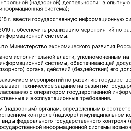
нтрольной (надзорной) деятельности" в опытную 
 информационная система);
2018 г. ввести государственную информационную с
 2019 г. обеспечить реализацию мероприятий по р
 информационной системы.
, что Министерство экономического развития Росс
аном исполнительной власти, уполномоченным на
 информационной системы, обеспечивающей досу
дзорного) органа, действий (бездействия) его до
заказчиком мероприятий по развитию государств
овывает техническое задание на развитие госуда
гласованию с оператором государственной инфор
ественные и эксплуатационные требования.
м (надзорным) органам, определенным в соответс
рственном контроле (надзоре) и муниципальном к
виды федерального государственного контроля (н
государственной информационной системы возмож