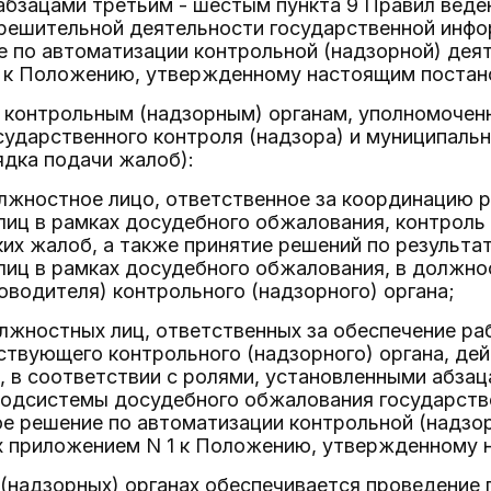
абзацами третьим - шестым пункта 9 Правил вед
решительной деятельности государственной инфо
е по автоматизации контрольной (надзорной) дея
 к Положению, утвержденному настоящим постан
ь контрольным (надзорным) органам, уполномочен
сударственного контроля (надзора) и муниципальн
ядка подачи жалоб):
олжностное лицо, ответственное за координацию
лиц в рамках досудебного обжалования, контроль
их жалоб, а также принятие решений по результ
лиц в рамках досудебного обжалования, в должно
оводителя) контрольного (надзорного) органа;
олжностных лиц, ответственных за обеспечение р
твующего контрольного (надзорного) органа, дей
 в соответствии с ролями, установленными абзац
подсистемы досудебного обжалования государст
е решение по автоматизации контрольной (надзор
 приложением N 1 к Положению, утвержденному 
 (надзорных) органах обеспечивается проведение