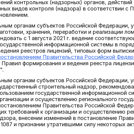
ний контрольных (надзорных) органов, действий 
нных видов контроля (надзора) в соответствии с
новлением.
льным органам субъектов Российской Федерации,
аготовки, хранения, переработки и реализации ло
ндовать с 1 августа 2021 г. ведение соответству
государственной информационной системы в поря
едения реестров лицензий, типовых форм выписки 
постановлением Правительства Российской Федера
Правил формирования и ведения реестра лицензи
".
льным органам субъектов Российской Федерации,
сударственный строительный надзор, рекомендова
пользованием государственной информационной с
рганизации и осуществлению регионального госуд
становлением Правительства Российской Федераци
х требований к организации и осуществлению ре
дзора, внесении изменений в постановление Прав
N 1087 и признании утратившими силу некоторых а