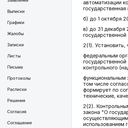
Заявления
автоматизации ко
государственная
Выписки
б) до 1 октября 
Графики
в) до 31 декабря
Жалобы
государственной
Записки
2(1). Установить
федеральным орг
Листы
государственной
Письма
контрольного (на
функциональным 
Протоколы
том числе соглас
Расписки
формирует по со
технические, кач
Решения
2(2). Контрольны
Согласия
закона "О госуда
осуществляющим 
Соглашения
использованием 