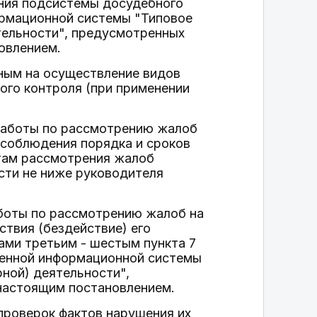
ения подсистемы досудебного
рмационной системы "Типовое
тельности", предусмотренных
овлением.
ным на осуществление видов
ого контроля (при применении
 работы по рассмотрению жалоб
 соблюдения порядка и сроков
атам рассмотрения жалоб
сти не ниже руководителя
аботы по рассмотрению жалоб на
ствия (бездействие) его
ами третьим - шестым пункта 7
венной информационной системы
ной) деятельности",
настоящим постановлением.
 проверок фактов нарушения их