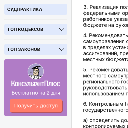
3. Реализация п
СУДПРАКТИКА
федеральными ор
работников указ
бюджете на руков
ТОП КОДЕКСОВ
4. Рекомендоват
самоуправления 
в пределах устан
ТОП ЗАКОНОВ
ассигнований, п
местных бюджетах
5. Рекомендовать
местного самоуп
регионального го
руководствовать
Бесплатно на 2 дня
использованием 
6. Контрольным 
Получить доступ
государственного
а) определить д
контролируемых 