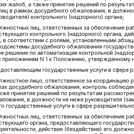
их жалоб, а также принятие решений по результ
лиц в рамках досудебного обжалования, в должно
оводителя) контрольного (надзорного) органа;
олжностных лиц, ответственных за обеспечение р
твующего контрольного (надзорного) органа, дей
 в соответствии с ролями, установленными абзац
подсистемы досудебного обжалования государст
е решение по автоматизации контрольной (надзор
 приложением N 1 к Положению, утвержденному 
редоставляющим государственные услуги в сфере 
олжностное лицо, ответственное за координацию
ках досудебного обжалования, контроль соблюде
акже принятие решений по результатам рассмотре
лования, в должности не ниже руководителя (зам
о государственные услуги в сфере разрешительно
олжностных лиц, ответственных за обеспечение р
ствующего органа, предоставляющего государстве
еятельности, действия (бездействие) его должнос