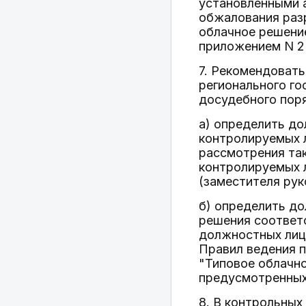
установленными 
обжалования раз
облачное решени
приложением N 2
7. Рекомендоват
регионального го
досудебного пор
а) определить д
контролируемых 
рассмотрения так
контролируемых 
(заместителя рук
б) определить д
решения соответс
должностных лиц,
Правил ведения 
"Типовое облачно
предусмотренных
8. В контрольных