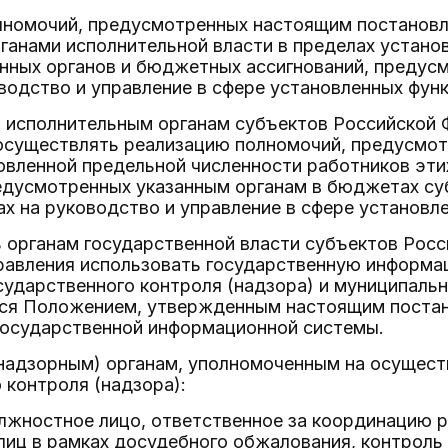
олномочий, предусмотренных настоящим постанов
ганами исполнительной власти в пределах устано
анных органов и бюджетных ассигнований, предус
одство и управление в сфере установленных функ
ь исполнительным органам субъектов Российской 
осуществлять реализацию полномочий, предусмот
овленной предельной численности работников эт
редусмотренных указанным органам в бюджетах су
 на руководство и управление в сфере установле
 органам государственной власти субъектов Росс
равления использовать государственную информа
сударственного контроля (надзора) и муниципальн
ся Положением, утвержденным настоящим постано
государственной информационной системы.
(надзорным) органам, уполномоченным на осущест
 контроля (надзора):
олжностное лицо, ответственное за координацию
лиц в рамках досудебного обжалования, контроль