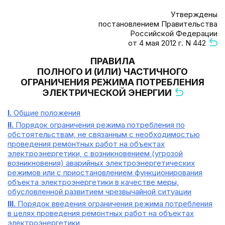
Утверждены
постановлением Правительства
Российской Федерации
от 4 мая 2012 г. N 442
ПРАВИЛА
ПОЛНОГО И (ИЛИ) ЧАСТИЧНОГО
ОГРАНИЧЕНИЯ РЕЖИМА ПОТРЕБЛЕНИЯ
ЭЛЕКТРИЧЕСКОЙ ЭНЕРГИИ
I.
Общие положения
II.
Порядок ограничения режима потребления по
обстоятельствам, не связанным с необходимостью
проведения ремонтных работ на объектах
электроэнергетики, с возникновением (угрозой
возникновения) аварийных электроэнергетических
режимов или с приостановлением функционирования
объекта электроэнергетики в качестве меры,
обусловленной развитием чрезвычайной ситуации
III.
Порядок введения ограничения режима потребления
в целях проведения ремонтных работ на объектах
электроэнергетики