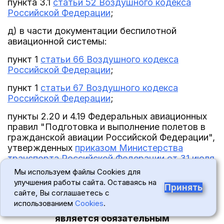
пункта 3.1
статьи 52 Воздушного кодекса
Российской Федерации
;
д) в части документации беспилотной
авиационной системы:
пункт 1
статьи 66 Воздушного кодекса
Российской Федерации
;
пункт 1
статьи 67 Воздушного кодекса
Российской Федерации
;
пункты 2.20 и 4.19 Федеральных авиационных
правил "Подготовка и выполнение полетов в
гражданской авиации Российской Федерации",
утвержденных
приказом Министерства
транспорта Российской Федерации от 31 июля
2009 г. N 128
.
Мы используем файлы Cookies для
улучшения работы сайта. Оставаясь на
IX. Положения (требования, предписания,
Принять
сайте, Вы соглашаетесь с
запреты,
использованием
Cookies
.
ограничения), соблюдение которых
является обязательным