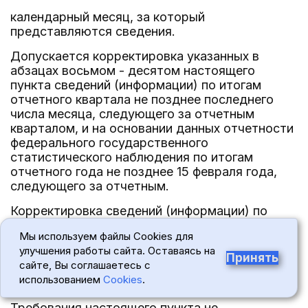
календарный месяц, за который
представляются сведения.
Допускается корректировка указанных в
абзацах восьмом - десятом настоящего
пункта сведений (информации) по итогам
отчетного квартала не позднее последнего
числа месяца, следующего за отчетным
кварталом, и на основании данных отчетности
федерального государственного
статистического наблюдения по итогам
отчетного года не позднее 15 февраля года,
следующего за отчетным.
Корректировка сведений (информации) по
итогам отчетного квартала в соответствии с
Мы используем файлы Cookies для
абзацем двенадцатым настоящего пункта
улучшения работы сайта. Оставаясь на
допускается в том числе за предшествующие
Принять
сайте, Вы соглашаетесь с
отчетные кварталы в пределах отчетного
использованием
Cookies
.
года.
Требования настоящего пункта не